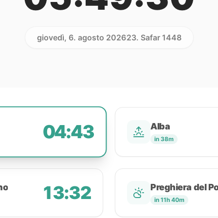
giovedì, 6. agosto 2026
23. Safar 1448
04:43
Alba
in 38m
no
13:32
Preghiera del P
in 11h 40m