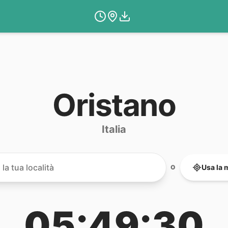
Oristano
Italia
Usa la 
O
05:49:30