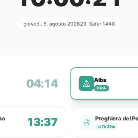
giovedì, 6. agosto 2026
23. Safar 1448
Alba
04:14
ORA
no
13:37
Preghiera del P
in 7h 39m