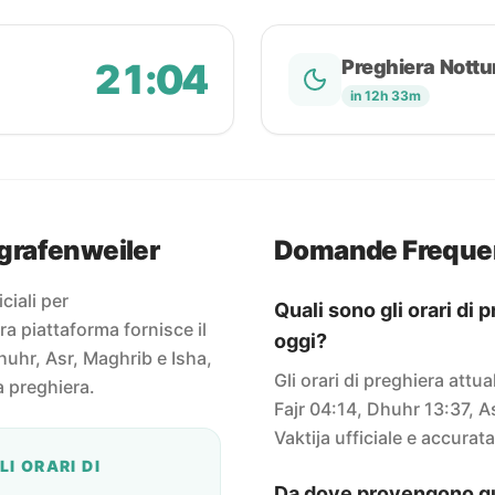
21:04
Preghiera Nottu
in 12h 33m
zgrafenweiler
Domande Freque
iciali per
Quali sono gli orari di
a piattaforma fornisce il
oggi?
huhr, Asr, Maghrib e Isha,
Gli orari di preghiera attu
a preghiera.
Fajr 04:14, Dhuhr 13:37, A
Vaktija ufficiale e accurata
I ORARI DI
Da dove provengono que