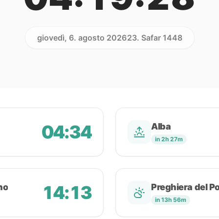
giovedì, 6. agosto 2026
23. Safar 1448
04:34
Alba
in 2h 27m
no
14:13
Preghiera del P
in 13h 56m