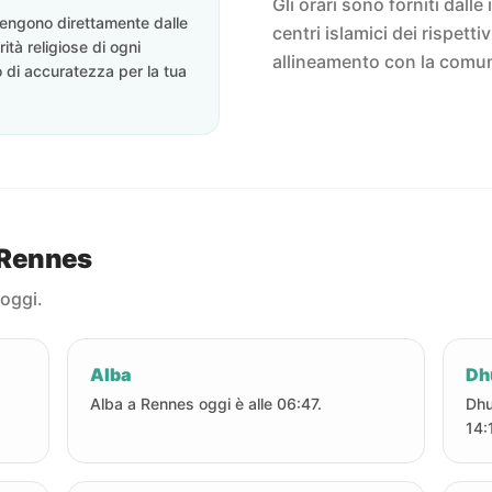
Gli orari sono forniti dalle 
ovengono direttamente dalle
centri islamici dei rispett
rità religiose di ogni
allineamento con la comun
o di accuratezza per la tua
a Rennes
 oggi.
Alba
Dh
Alba a Rennes oggi è alle 06:47.
Dhu
14: