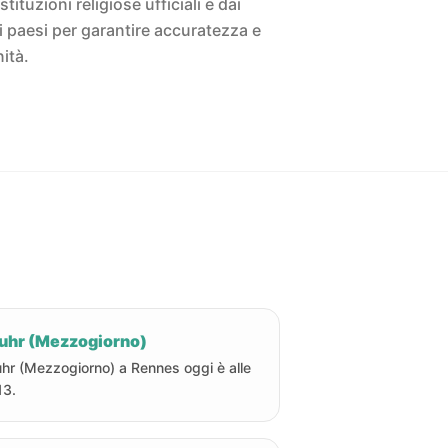
istituzioni religiose ufficiali e dai
ivi paesi per garantire accuratezza e
ità.
uhr (Mezzogiorno)
hr (Mezzogiorno) a Rennes oggi è alle
13.