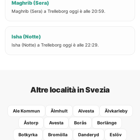
Maghrib (Sera)
Maghrib (Sera) a Trelleborg oggi è alle 20:59.
Isha (Notte)
Isha (Notte) a Trelleborg oggi è alle 22:29.
Altre località in Svezia
Ale Kommun
Älmhult
Alvesta
Älvkarleby
Åstorp
Avesta
Borås
Borlänge
Botkyrka
Bromölla
Danderyd
Eslöv