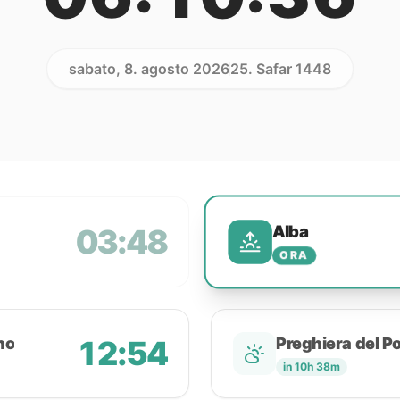
sabato, 8. agosto 2026
25. Safar 1448
Alba
03:48
ORA
no
12:54
Preghiera del P
in 10h 38m