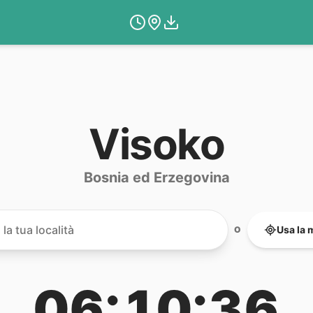
Visoko
Bosnia ed Erzegovina
Usa la 
O
06:10:36