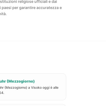
istituzioni religiose ufficiali e dai
ivi paesi per garantire accuratezza e
ità.
uhr (Mezzogiorno)
hr (Mezzogiorno) a Visoko oggi è alle
54.