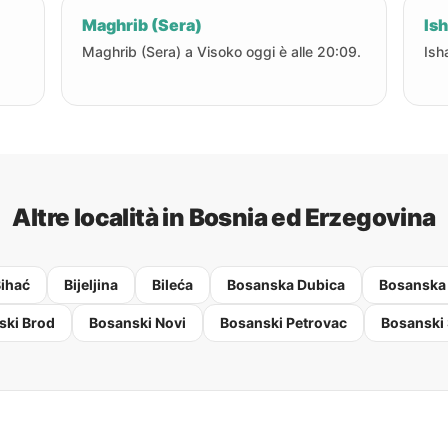
Maghrib (Sera)
Ish
Maghrib (Sera) a Visoko oggi è alle 20:09.
Ish
Altre località in Bosnia ed Erzegovina
ihać
Bijeljina
Bileća
Bosanska Dubica
Bosanska
ski Brod
Bosanski Novi
Bosanski Petrovac
Bosanski