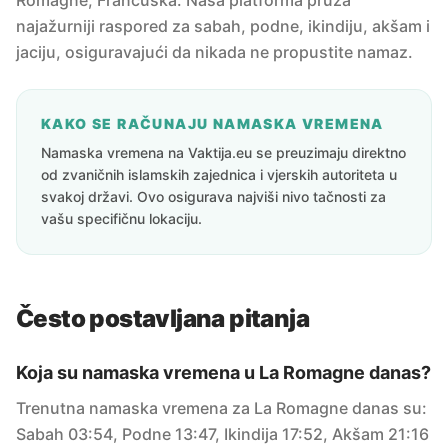
Romagne, Francuska. Naša platforma pruža
najažurniji raspored za sabah, podne, ikindiju, akšam i
jaciju, osiguravajući da nikada ne propustite namaz.
KAKO SE RAČUNAJU NAMASKA VREMENA
Namaska vremena na Vaktija.eu se preuzimaju direktno
od zvaničnih islamskih zajednica i vjerskih autoriteta u
svakoj državi. Ovo osigurava najviši nivo tačnosti za
vašu specifičnu lokaciju.
Često postavljana pitanja
Koja su namaska vremena u La Romagne danas?
Trenutna namaska vremena za La Romagne danas su:
Sabah 03:54, Podne 13:47, Ikindija 17:52, Akšam 21:16