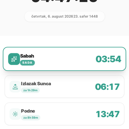
četvrtak, 6. august 2026
23. safer 1448
Sabah
03:54
SADA
Izlazak Sunca
06:17
za 1h 29m
Podne
13:47
za 8h 59m