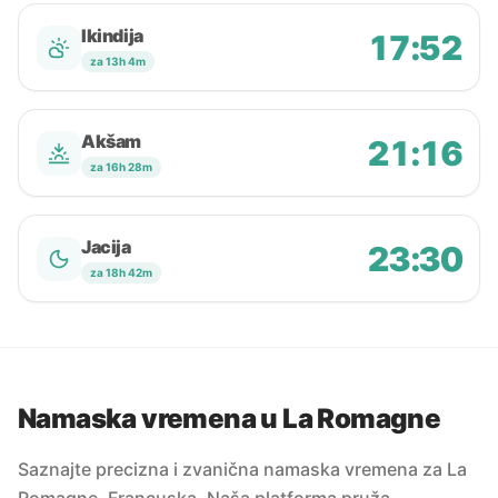
Ikindija
17:52
za 13h 4m
Akšam
21:16
za 16h 28m
Jacija
23:30
za 18h 42m
Namaska vremena u La Romagne
Saznajte precizna i zvanična namaska vremena za La