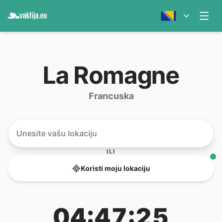
La Romagne
Francuska
ILI
Koristi moju lokaciju
04:47:25