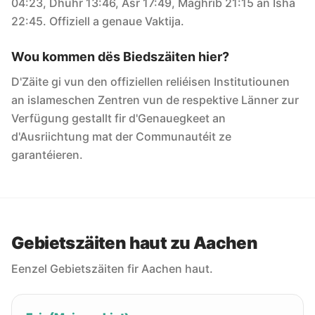
04:23, Dhuhr 13:46, Asr 17:49, Maghrib 21:15 an Isha
22:45. Offiziell a genaue Vaktija.
Wou kommen dës Biedszäiten hier?
D'Zäite gi vun den offiziellen reliéisen Institutiounen
an islameschen Zentren vun de respektive Länner zur
Verfügung gestallt fir d'Genauegkeet an
d'Ausriichtung mat der Communautéit ze
garantéieren.
Gebietszäiten haut zu Aachen
Eenzel Gebietszäiten fir Aachen haut.