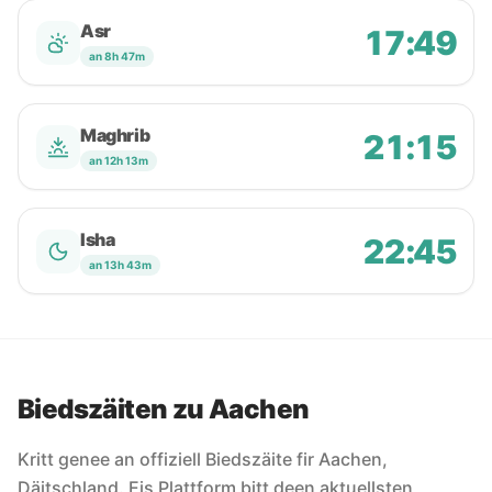
Asr
17:49
an 8h 47m
Maghrib
21:15
an 12h 13m
Isha
22:45
an 13h 43m
Biedszäiten zu Aachen
Kritt genee an offiziell Biedszäite fir Aachen,
Däitschland. Eis Plattform bitt deen aktuellsten