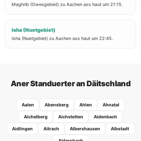
Maghrib (Owesgebiet) zu Aachen ass haut um 21:15.
Isha (Nuetgebiet)
Isha (Nuetgebiet) zu Aachen ass haut um 22:45.
Aner Standuerter an Däitschland
Aalen
Abensberg
Ahlen
Ahnatal
Aichelberg
Aichstetten
Aidenbach
Aidlingen
Aitrach
Albershausen
Albstadt
Aldersbach