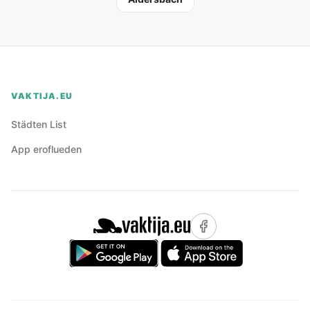
VAKTIJA.EU
Städten List
App eroflueden