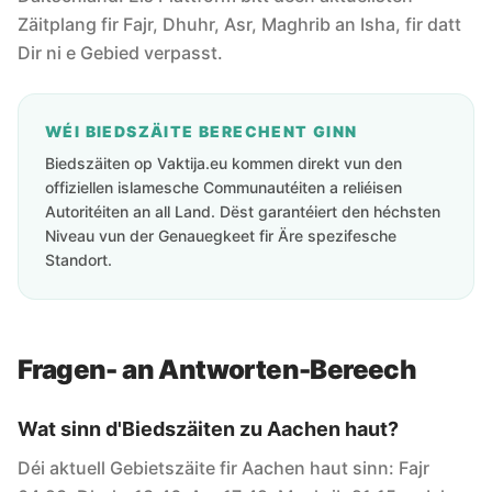
Zäitplang fir Fajr, Dhuhr, Asr, Maghrib an Isha, fir datt
Dir ni e Gebied verpasst.
WÉI BIEDSZÄITE BERECHENT GINN
Biedszäiten op Vaktija.eu kommen direkt vun den
offiziellen islamesche Communautéiten a reliéisen
Autoritéiten an all Land. Dëst garantéiert den héchsten
Niveau vun der Genauegkeet fir Äre spezifesche
Standort.
Fragen- an Antworten-Bereech
Wat sinn d'Biedszäiten zu Aachen haut?
Déi aktuell Gebietszäite fir Aachen haut sinn: Fajr