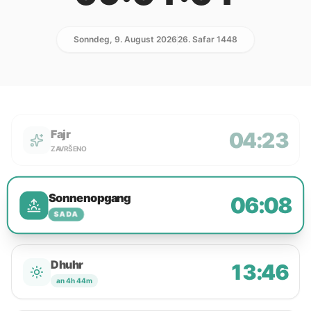
Sonndeg, 9. August 2026
26. Safar 1448
Fajr
04:23
ZAVRŠENO
Sonnenopgang
06:08
SADA
Dhuhr
13:46
an 4h 44m