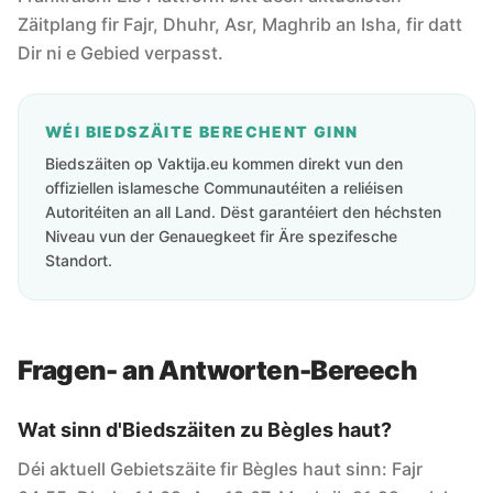
Zäitplang fir Fajr, Dhuhr, Asr, Maghrib an Isha, fir datt
Dir ni e Gebied verpasst.
WÉI BIEDSZÄITE BERECHENT GINN
Biedszäiten op Vaktija.eu kommen direkt vun den
offiziellen islamesche Communautéiten a reliéisen
Autoritéiten an all Land. Dëst garantéiert den héchsten
Niveau vun der Genauegkeet fir Äre spezifesche
Standort.
Fragen- an Antworten-Bereech
Wat sinn d'Biedszäiten zu Bègles haut?
Déi aktuell Gebietszäite fir Bègles haut sinn: Fajr