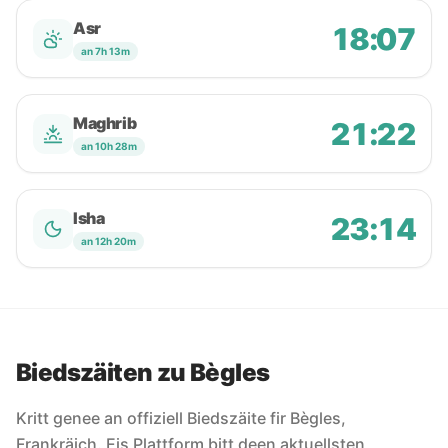
Asr
18:07
an 7h 13m
Maghrib
21:22
an 10h 28m
Isha
23:14
an 12h 20m
Biedszäiten zu Bègles
Kritt genee an offiziell Biedszäite fir Bègles,
Frankräich. Eis Plattform bitt deen aktuellsten