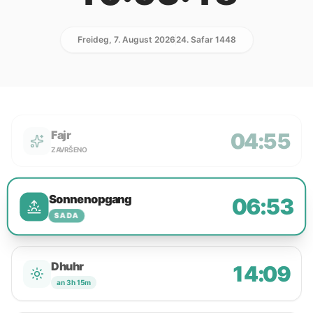
Freideg, 7. August 2026
24. Safar 1448
Fajr
04:55
ZAVRŠENO
Sonnenopgang
06:53
SADA
Dhuhr
14:09
an 3h 15m