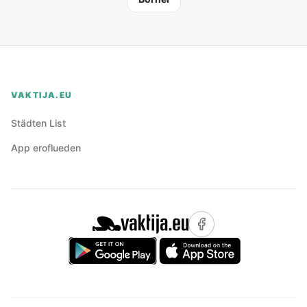
VAKTIJA.EU
Städten List
App eroflueden