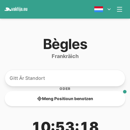
Bègles
Frankräich
ODER
Meng Positioun benotzen
10:53:18