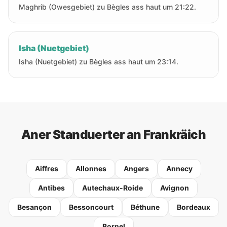
Maghrib (Owesgebiet) zu Bègles ass haut um 21:22.
Isha (Nuetgebiet)
Isha (Nuetgebiet) zu Bègles ass haut um 23:14.
Aner Standuerter an Frankräich
Aiffres
Allonnes
Angers
Annecy
Antibes
Autechaux-Roide
Avignon
Besançon
Bessoncourt
Béthune
Bordeaux
Bornel