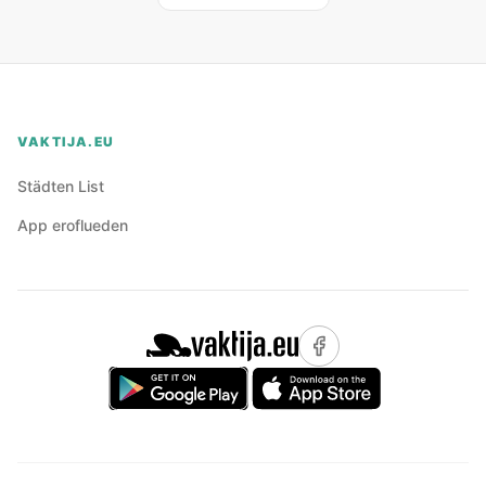
VAKTIJA.EU
Städten List
App eroflueden