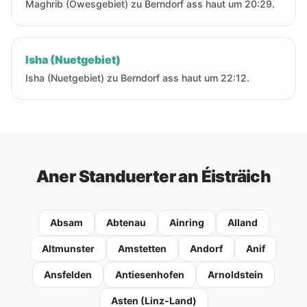
Maghrib (Owesgebiet) zu Berndorf ass haut um 20:29.
Isha (Nuetgebiet)
Isha (Nuetgebiet) zu Berndorf ass haut um 22:12.
Aner Standuerter an Éisträich
Absam
Abtenau
Ainring
Alland
Altmunster
Amstetten
Andorf
Anif
Ansfelden
Antiesenhofen
Arnoldstein
Asten (Linz-Land)