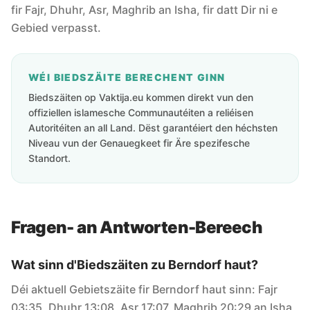
fir Fajr, Dhuhr, Asr, Maghrib an Isha, fir datt Dir ni e
Gebied verpasst.
WÉI BIEDSZÄITE BERECHENT GINN
Biedszäiten op Vaktija.eu kommen direkt vun den
offiziellen islamesche Communautéiten a reliéisen
Autoritéiten an all Land. Dëst garantéiert den héchsten
Niveau vun der Genauegkeet fir Äre spezifesche
Standort.
Fragen- an Antworten-Bereech
Wat sinn d'Biedszäiten zu Berndorf haut?
Déi aktuell Gebietszäite fir Berndorf haut sinn: Fajr
03:35, Dhuhr 13:08, Asr 17:07, Maghrib 20:29 an Isha