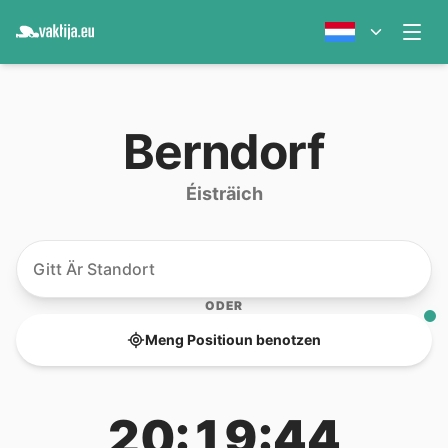
Berndorf
Éisträich
ODER
Meng Positioun benotzen
20:19:44