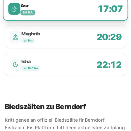
Asr
17:07
SADA
Maghrib
20:29
an 9m
Isha
22:12
an 1h 52m
Biedszäiten zu Berndorf
Kritt genee an offiziell Biedszäite fir Berndorf,
Éisträich. Eis Plattform bitt deen aktuellsten Zäitplang