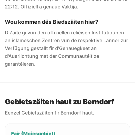
22:12. Offiziell a genaue Vaktija.
Wou kommen dës Biedszäiten hier?
D'Zäite gi vun den offiziellen reliéisen Institutiounen
an islameschen Zentren vun de respektive Länner zur
Verfügung gestallt fir d'Genauegkeet an
d'Ausriichtung mat der Communautéit ze
garantéieren.
Gebietszäiten haut zu Berndorf
Eenzel Gebietszäiten fir Berndorf haut.
Fajr (Moiesgebiet)