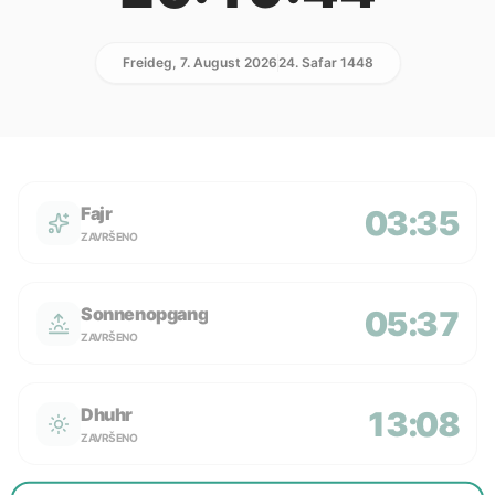
Freideg, 7. August 2026
24. Safar 1448
Fajr
03:35
ZAVRŠENO
Sonnenopgang
05:37
ZAVRŠENO
Dhuhr
13:08
ZAVRŠENO