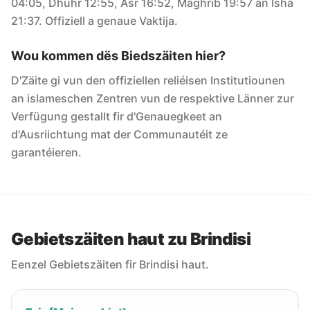
04:05, Dhuhr 12:55, Asr 16:52, Maghrib 19:57 an Isha
21:37. Offiziell a genaue Vaktija.
Wou kommen dës Biedszäiten hier?
D'Zäite gi vun den offiziellen reliéisen Institutiounen
an islameschen Zentren vun de respektive Länner zur
Verfügung gestallt fir d'Genauegkeet an
d'Ausriichtung mat der Communautéit ze
garantéieren.
Gebietszäiten haut zu Brindisi
Eenzel Gebietszäiten fir Brindisi haut.