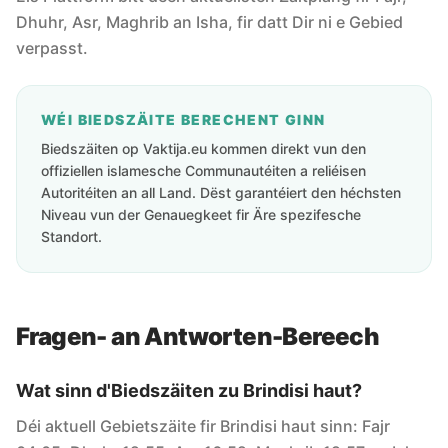
Dhuhr, Asr, Maghrib an Isha, fir datt Dir ni e Gebied
verpasst.
WÉI BIEDSZÄITE BERECHENT GINN
Biedszäiten op Vaktija.eu kommen direkt vun den
offiziellen islamesche Communautéiten a reliéisen
Autoritéiten an all Land. Dëst garantéiert den héchsten
Niveau vun der Genauegkeet fir Äre spezifesche
Standort.
Fragen- an Antworten-Bereech
Wat sinn d'Biedszäiten zu Brindisi haut?
Déi aktuell Gebietszäite fir Brindisi haut sinn: Fajr