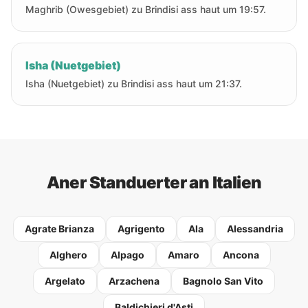
Maghrib (Owesgebiet) zu Brindisi ass haut um 19:57.
Isha (Nuetgebiet)
Isha (Nuetgebiet) zu Brindisi ass haut um 21:37.
Aner Standuerter an Italien
Agrate Brianza
Agrigento
Ala
Alessandria
Alghero
Alpago
Amaro
Ancona
Argelato
Arzachena
Bagnolo San Vito
Baldichieri d'Asti