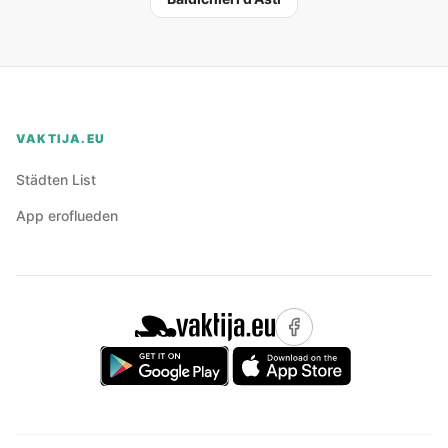
VAKTIJA.EU
Städten List
App eroflueden