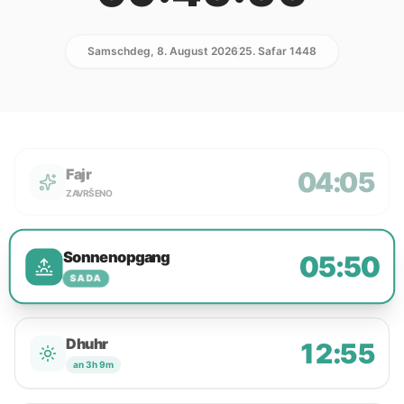
Samschdeg, 8. August 2026
25. Safar 1448
Fajr
04:05
ZAVRŠENO
Sonnenopgang
05:50
SADA
Dhuhr
12:55
an 3h 9m