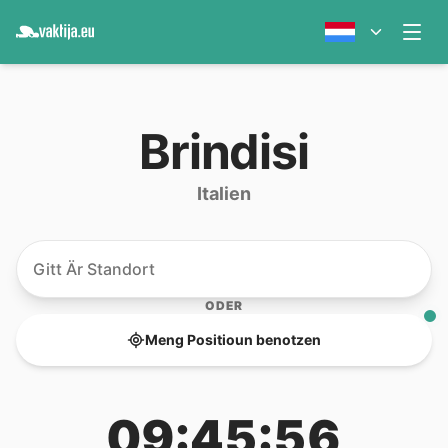
Brindisi
Italien
ODER
Meng Positioun benotzen
09:45:56