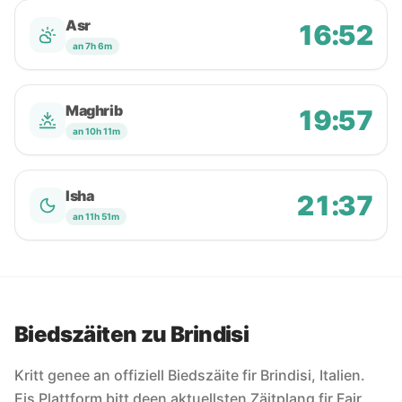
Asr
16:52
an 7h 6m
Maghrib
19:57
an 10h 11m
Isha
21:37
an 11h 51m
Biedszäiten zu Brindisi
Kritt genee an offiziell Biedszäite fir Brindisi, Italien.
Eis Plattform bitt deen aktuellsten Zäitplang fir Fajr,