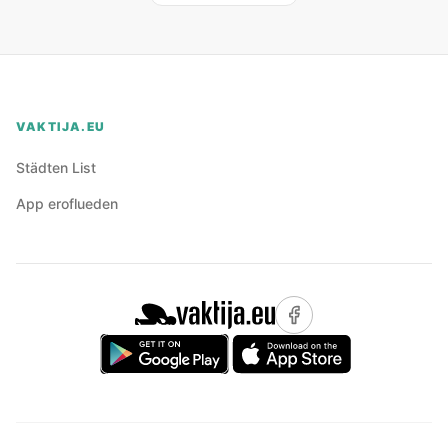
VAKTIJA.EU
Städten List
App eroflueden