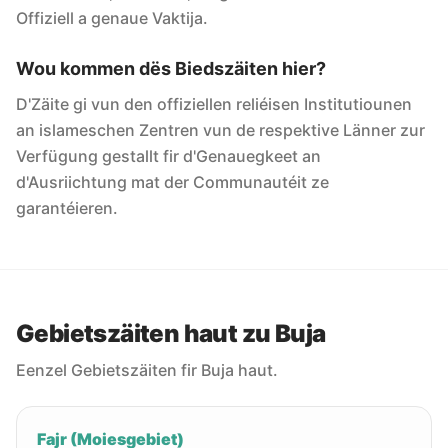
Offiziell a genaue Vaktija.
Wou kommen dës Biedszäiten hier?
D'Zäite gi vun den offiziellen reliéisen Institutiounen
an islameschen Zentren vun de respektive Länner zur
Verfügung gestallt fir d'Genauegkeet an
d'Ausriichtung mat der Communautéit ze
garantéieren.
Gebietszäiten haut zu Buja
Eenzel Gebietszäiten fir Buja haut.
Fajr (Moiesgebiet)