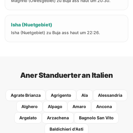
Maghrib (Owesgebiet) zu Buja ass haut um 20:30.
Isha (Nuetgebiet)
Isha (Nuetgebiet) zu Buja ass haut um 22:26.
Aner Standuerter an Italien
Agrate Brianza
Agrigento
Ala
Alessandria
Alghero
Alpago
Amaro
Ancona
Argelato
Arzachena
Bagnolo San Vito
Baldichieri d'Asti