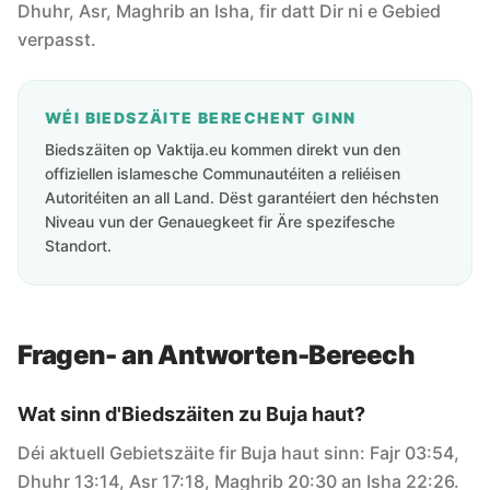
Dhuhr, Asr, Maghrib an Isha, fir datt Dir ni e Gebied
verpasst.
WÉI BIEDSZÄITE BERECHENT GINN
Biedszäiten op Vaktija.eu kommen direkt vun den
offiziellen islamesche Communautéiten a reliéisen
Autoritéiten an all Land. Dëst garantéiert den héchsten
Niveau vun der Genauegkeet fir Äre spezifesche
Standort.
Fragen- an Antworten-Bereech
Wat sinn d'Biedszäiten zu Buja haut?
Déi aktuell Gebietszäite fir Buja haut sinn: Fajr 03:54,
Dhuhr 13:14, Asr 17:18, Maghrib 20:30 an Isha 22:26.