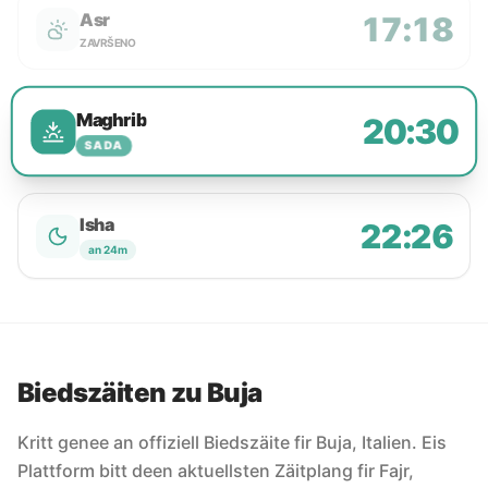
Asr
17:18
ZAVRŠENO
Maghrib
20:30
SADA
Isha
22:26
an 24m
Biedszäiten zu Buja
Kritt genee an offiziell Biedszäite fir Buja, Italien. Eis
Plattform bitt deen aktuellsten Zäitplang fir Fajr,