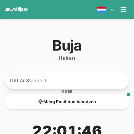
Buja
Italien
ODER
Meng Positioun benotzen
22:01:46