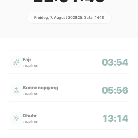
Freideg, 7. August 2026
25. Safar 1448
Fajr
03:54
ZAVRŠENO
Sonnenopgang
05:56
ZAVRŠENO
Dhuhr
13:14
ZAVRŠENO