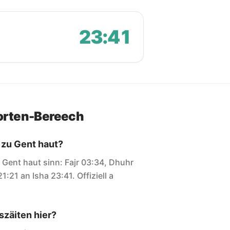
23:41
orten-Bereech
 zu Gent haut?
ir Gent haut sinn: Fajr 03:34, Dhuhr
1:21 an Isha 23:41. Offiziell a
zäiten hier?