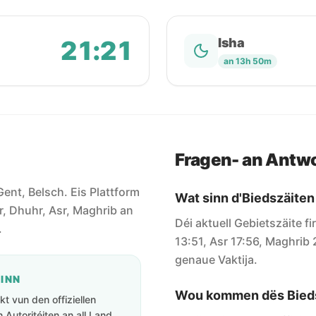
21:21
Isha
an 13h 50m
Fragen- an Antw
 Gent, Belsch. Eis Plattform
Wat sinn d'Biedszäiten
jr, Dhuhr, Asr, Maghrib an
Déi aktuell Gebietszäite f
.
13:51, Asr 17:56, Maghrib 2
genaue Vaktija.
GINN
Wou kommen dës Bieds
t vun den offiziellen
Autoritéiten an all Land.