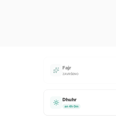
Fajr
ZAVRŠENO
Dhuhr
an 4h 0m