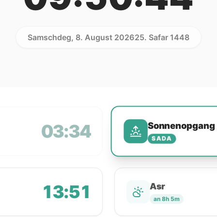
Samschdeg, 8. August 2026
25. Safar 1448
Sonnenopgang
03:34
SADA
13:51
Asr
an 8h 5m