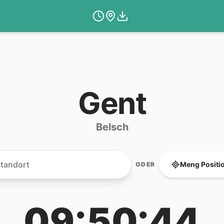
Gent
Belsch
Meng Positi
ODER
09:50:44