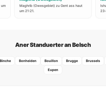
t um
Maghrib (Owesgebiet) zu Gent ass haut
Ish
um 21:21.
23:
Aner Standuerter an Belsch
Binche
Bonheiden
Bouillon
Brugge
Brussels
Eupen