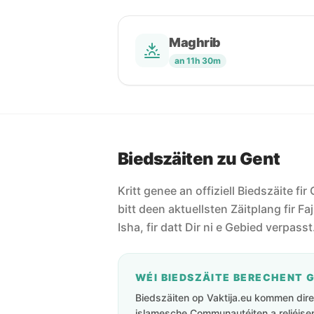
Maghrib
an 11h 30m
Biedszäiten zu Gent
Kritt genee an offiziell Biedszäite fir
bitt deen aktuellsten Zäitplang fir Fa
Isha, fir datt Dir ni e Gebied verpasst
WÉI BIEDSZÄITE BERECHENT 
Biedszäiten op Vaktija.eu kommen direk
islamesche Communautéiten a reliéisen 