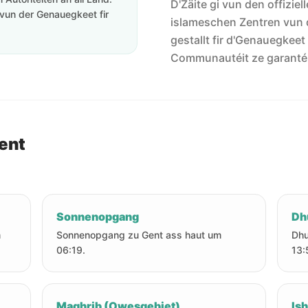
D'Zäite gi vun den offiziel
vun der Genauegkeet fir
islameschen Zentren vun 
gestallt fir d'Genauegkeet
Communautéit ze garanté
ent
Sonnenopgang
Dh
m
Sonnenopgang zu Gent ass haut um
Dhu
06:19.
13:
Maghrib (Owesgebiet)
Is