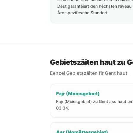
Dëst garantéiert den héchsten Niveau 
Äre spezifesche Standort.
Gebietszäiten haut zu G
Eenzel Gebietszäiten fir Gent haut.
Fajr (Moiesgebiet)
Fajr (Moiesgebiet) zu Gent ass haut u
03:34.
Asr (Nomëttesgebiet)