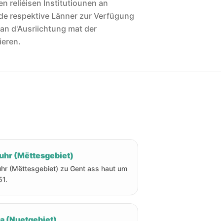
len reliéisen Institutiounen an
de respektive Länner zur Verfügung
 an d'Ausriichtung mat der
ieren.
uhr (Mëttesgebiet)
hr (Mëttesgebiet) zu Gent ass haut um
51.
ha (Nuetgebiet)