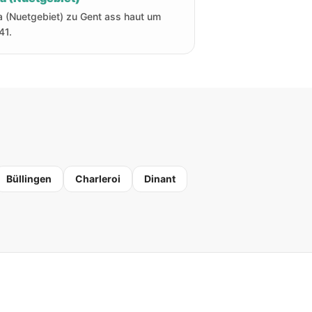
a (Nuetgebiet) zu Gent ass haut um
41.
Büllingen
Charleroi
Dinant