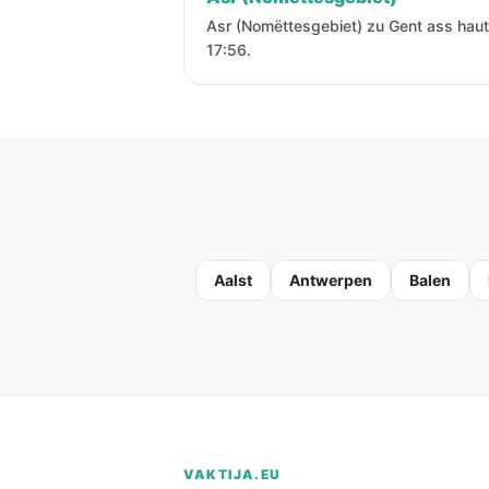
Asr (Nomëttesgebiet) zu Gent ass hau
17:56.
Aalst
Antwerpen
Balen
VAKTIJA.EU