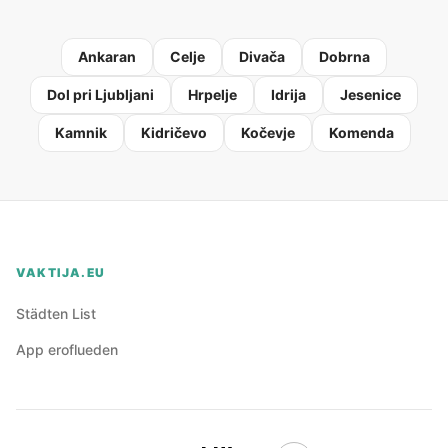
Ankaran
Celje
Divača
Dobrna
Dol pri Ljubljani
Hrpelje
Idrija
Jesenice
Kamnik
Kidričevo
Kočevje
Komenda
VAKTIJA.EU
Städten List
App eroflueden