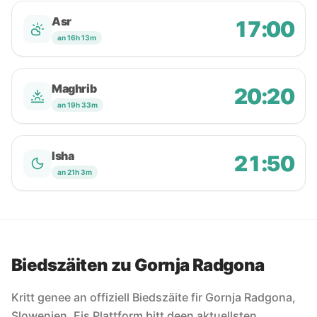
Asr
17:00
an 16h 13m
Maghrib
20:20
an 19h 33m
Isha
21:50
an 21h 3m
Biedszäiten zu Gornja Radgona
Kritt genee an offiziell Biedszäite fir Gornja Radgona,
Slowenien. Eis Plattform bitt deen aktuellsten