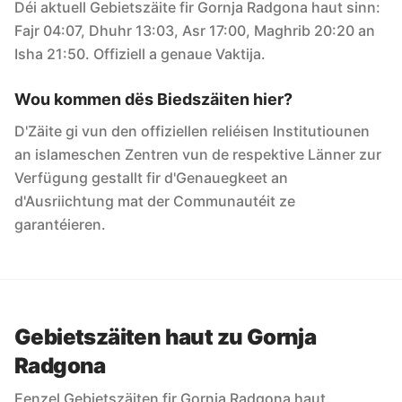
Déi aktuell Gebietszäite fir Gornja Radgona haut sinn:
Fajr 04:07, Dhuhr 13:03, Asr 17:00, Maghrib 20:20 an
Isha 21:50. Offiziell a genaue Vaktija.
Wou kommen dës Biedszäiten hier?
D'Zäite gi vun den offiziellen reliéisen Institutiounen
an islameschen Zentren vun de respektive Länner zur
Verfügung gestallt fir d'Genauegkeet an
d'Ausriichtung mat der Communautéit ze
garantéieren.
Gebietszäiten haut zu Gornja
Radgona
Eenzel Gebietszäiten fir Gornja Radgona haut.