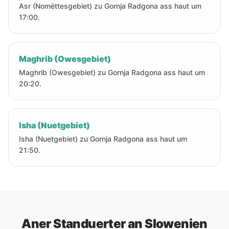
Asr (Nomëttesgebiet) zu Gornja Radgona ass haut um
17:00.
Maghrib (Owesgebiet)
Maghrib (Owesgebiet) zu Gornja Radgona ass haut um
20:20.
Isha (Nuetgebiet)
Isha (Nuetgebiet) zu Gornja Radgona ass haut um
21:50.
Aner Standuerter an Slowenien