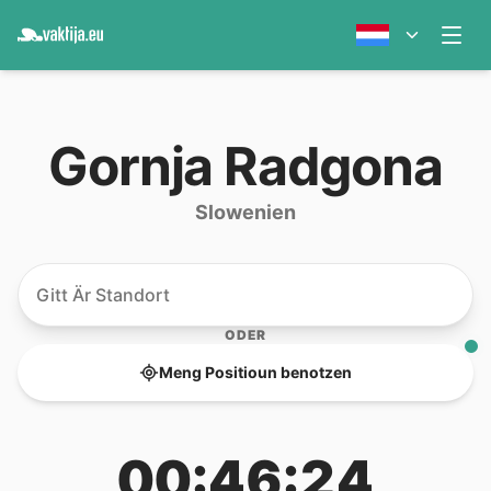
Gornja Radgona
Slowenien
ODER
Meng Positioun benotzen
00:46:24