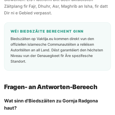
Zäitplang fir Fajr, Dhuhr, Asr, Maghrib an Isha, fir datt
Dir ni e Gebied verpasst.
WÉI BIEDSZÄITE BERECHENT GINN
Biedszäiten op Vaktija.eu kommen direkt vun den
offiziellen islamesche Communautéiten a reliéisen
Autoritéiten an all Land. Dëst garantéiert den héchsten
Niveau vun der Genauegkeet fir Äre spezifesche
Standort.
Fragen- an Antworten-Bereech
Wat sinn d'Biedszäiten zu Gornja Radgona
haut?