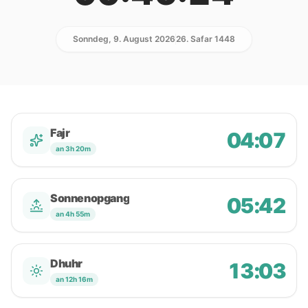
Sonndeg, 9. August 2026
26. Safar 1448
Fajr
04:07
an 3h 20m
Sonnenopgang
05:42
an 4h 55m
Dhuhr
13:03
an 12h 16m