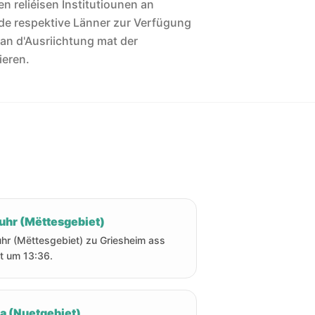
len reliéisen Institutiounen an
de respektive Länner zur Verfügung
 an d'Ausriichtung mat der
ieren.
uhr (Mëttesgebiet)
hr (Mëttesgebiet) zu Griesheim ass
t um 13:36.
ha (Nuetgebiet)