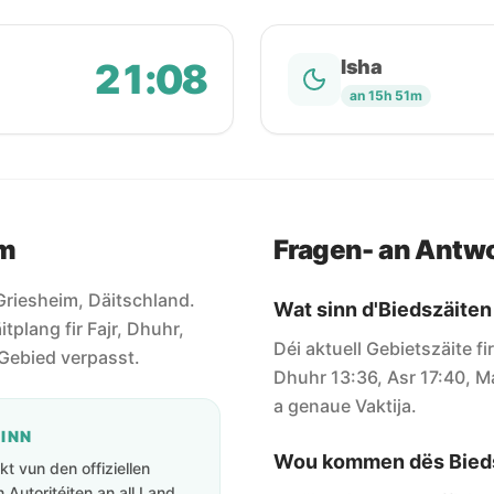
21:08
Isha
an 15h 51m
im
Fragen- an Antw
r Griesheim, Däitschland.
Wat sinn d'Biedszäiten
itplang fir Fajr, Dhuhr,
Déi aktuell Gebietszäite fi
e Gebied verpasst.
Dhuhr 13:36, Asr 17:40, Ma
a genaue Vaktija.
GINN
Wou kommen dës Bieds
t vun den offiziellen
Autoritéiten an all Land.