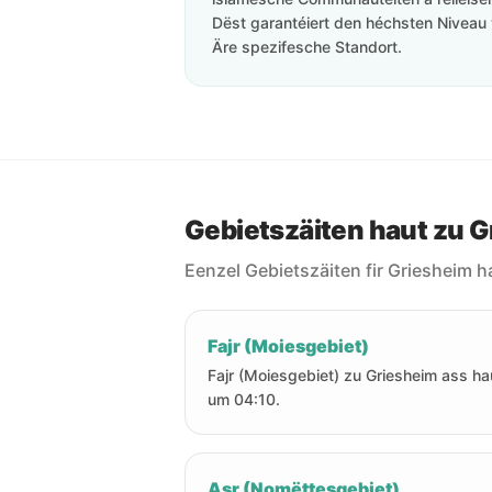
Dëst garantéiert den héchsten Niveau 
Äre spezifesche Standort.
Gebietszäiten haut zu 
Eenzel Gebietszäiten fir Griesheim h
Fajr (Moiesgebiet)
Fajr (Moiesgebiet) zu Griesheim ass ha
um 04:10.
Asr (Nomëttesgebiet)