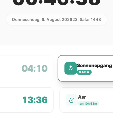
Donneschdeg, 6. August 2026
23. Safar 1448
Sonnenopgang
04:10
SADA
13:36
Asr
an 10h 53m