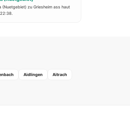
a (Nuetgebiet) zu Griesheim ass haut
22:38.
enbach
Aidlingen
Aitrach