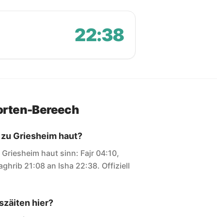
22:38
orten-Bereech
 zu Griesheim haut?
r Griesheim haut sinn: Fajr 04:10,
ghrib 21:08 an Isha 22:38. Offiziell
zäiten hier?