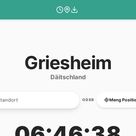
Griesheim
Däitschland
Meng Positi
ODER
06:46:38