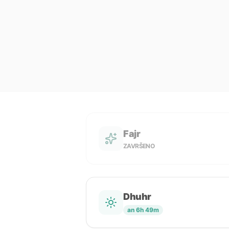
Fajr
ZAVRŠENO
Dhuhr
an 6h 49m