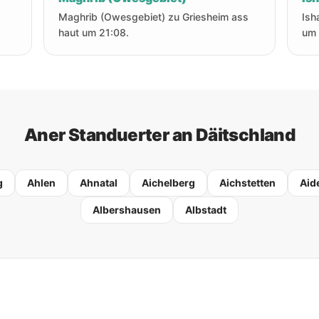
s
Maghrib (Owesgebiet) zu Griesheim ass
Ish
haut um 21:08.
um 
Aner Standuerter an Däitschland
g
Ahlen
Ahnatal
Aichelberg
Aichstetten
Aid
Albershausen
Albstadt