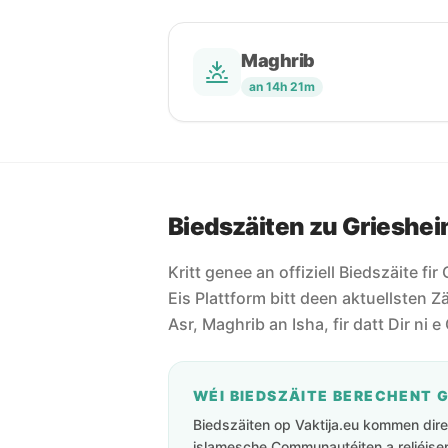
Maghrib
an 14h 21m
Biedszäiten zu Grieshe
Kritt genee an offiziell Biedszäite fi
Eis Plattform bitt deen aktuellsten Zä
Asr, Maghrib an Isha, fir datt Dir ni 
WÉI BIEDSZÄITE BERECHENT 
Biedszäiten op Vaktija.eu kommen direk
islamesche Communautéiten a reliéisen 