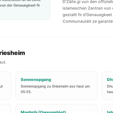
D'Zäite gi vun den offiziel
vun der Genauegkeet fir
islameschen Zentren vun 
gestallt fir d'Genauegkeet
Communautéit ze garanté
Griesheim
aut.
Sonnenopgang
Dh
ut
Sonnenopgang zu Griesheim ass haut um
Dhu
05:55.
hau
Maghrib (Owesgebiet)
Is