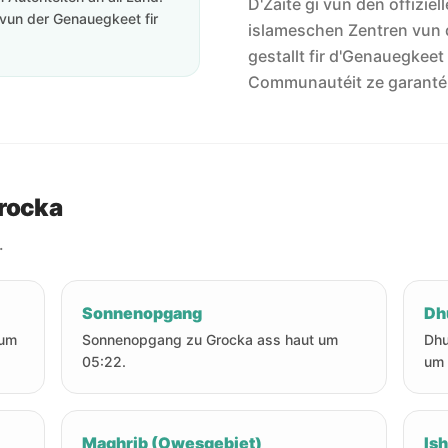
D'Zäite gi vun den offiziel
vun der Genauegkeet fir
islameschen Zentren vun 
gestallt fir d'Genauegkeet
Communautéit ze garanté
Grocka
.
Sonnenopgang
Dh
 um
Sonnenopgang zu Grocka ass haut um
Dhu
05:22.
um 
Maghrib (Owesgebiet)
Is