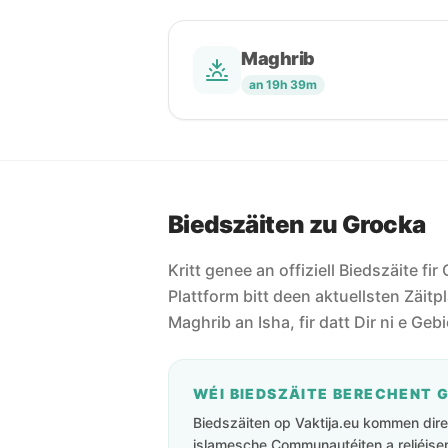
Maghrib
an 19h 39m
Biedszäiten zu Grocka
Kritt genee an offiziell Biedszäite fir
Plattform bitt deen aktuellsten Zäitpl
Maghrib an Isha, fir datt Dir ni e Geb
WÉI BIEDSZÄITE BERECHENT 
Biedszäiten op Vaktija.eu kommen direk
islamesche Communautéiten a reliéisen 