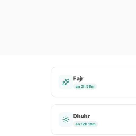
Fajr
an 2h 58m
Dhuhr
an 12h 19m