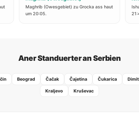
aut
Maghrib (Owesgebiet) zu Grocka ass haut
Ish
um 20:05.
21:
Aner Standuerter an Serbien
čin
Beograd
Čačak
Čajetina
Čukarica
Dimi
Kraljevo
Kruševac