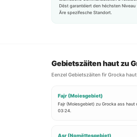
Dëst garantéiert den héchsten Niveau 
Äre spezifesche Standort.
Gebietszäiten haut zu 
Eenzel Gebietszäiten fir Grocka haut
Fajr (Moiesgebiet)
Fajr (Moiesgebiet) zu Grocka ass haut
03:24.
Asr (Nomëttesgebiet)