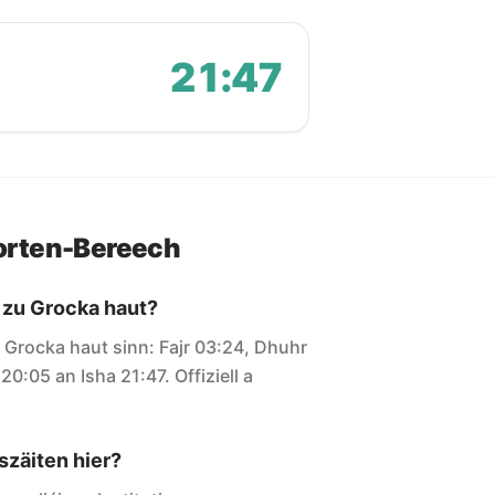
21:47
orten-Bereech
 zu Grocka haut?
ir Grocka haut sinn: Fajr 03:24, Dhuhr
0:05 an Isha 21:47. Offiziell a
zäiten hier?