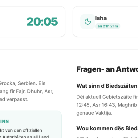
20:05
Isha
an 21h 21m
Fragen- an Antw
 Grocka, Serbien. Eis
Wat sinn d'Biedszäiten
ang fir Fajr, Dhuhr, Asr,
Déi aktuell Gebietszäite f
ied verpasst.
12:45, Asr 16:43, Maghrib 2
genaue Vaktija.
GINN
Wou kommen dës Bieds
t vun den offiziellen
Autoritéiten an all Land.