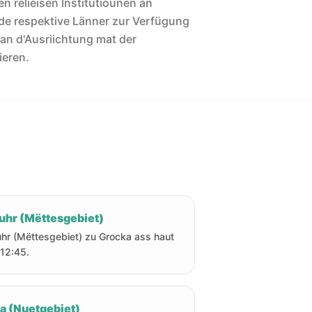
len reliéisen Institutiounen an
de respektive Länner zur Verfügung
 an d'Ausriichtung mat der
ieren.
uhr (Mëttesgebiet)
hr (Mëttesgebiet) zu Grocka ass haut
12:45.
ha (Nuetgebiet)