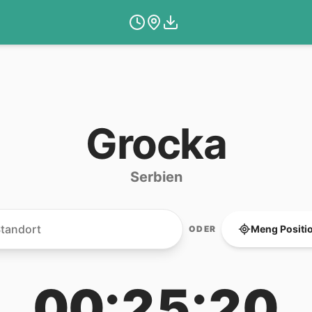
Grocka
Serbien
Meng Positi
ODER
00:25:20