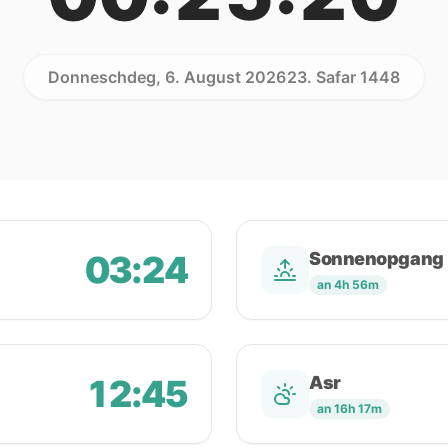
Donneschdeg, 6. August 2026
23. Safar 1448
03:24
Sonnenopgang
an 4h 56m
12:45
Asr
an 16h 17m