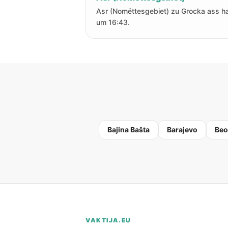
Asr (Nomëttesgebiet) zu Grocka ass h
um 16:43.
Bajina Bašta
Barajevo
Beo
VAKTIJA.EU