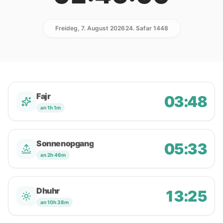
Freideg, 7. August 2026
24. Safar 1448
Fajr
03:48
an 1h 1m
Sonnenopgang
05:33
an 2h 46m
Dhuhr
13:25
an 10h 38m