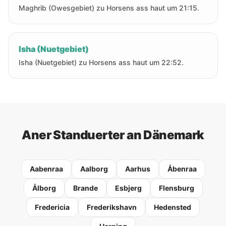
Maghrib (Owesgebiet) zu Horsens ass haut um 21:15.
Isha (Nuetgebiet)
Isha (Nuetgebiet) zu Horsens ass haut um 22:52.
Aner Standuerter an Dänemark
Aabenraa
Aalborg
Aarhus
Åbenraa
Ålborg
Brande
Esbjerg
Flensburg
Fredericia
Frederikshavn
Hedensted