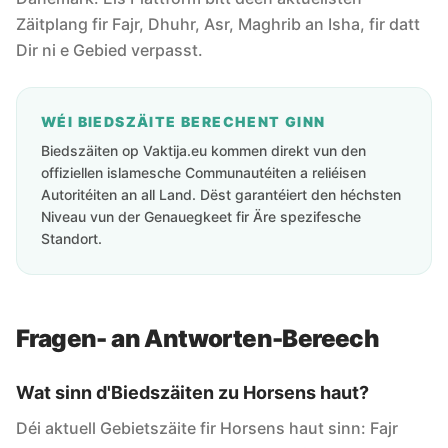
Zäitplang fir Fajr, Dhuhr, Asr, Maghrib an Isha, fir datt
Dir ni e Gebied verpasst.
WÉI BIEDSZÄITE BERECHENT GINN
Biedszäiten op Vaktija.eu kommen direkt vun den
offiziellen islamesche Communautéiten a reliéisen
Autoritéiten an all Land. Dëst garantéiert den héchsten
Niveau vun der Genauegkeet fir Äre spezifesche
Standort.
Fragen- an Antworten-Bereech
Wat sinn d'Biedszäiten zu Horsens haut?
Déi aktuell Gebietszäite fir Horsens haut sinn: Fajr