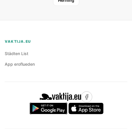
Herning
VAKTIJA.EU
Städten List
App eroflueden