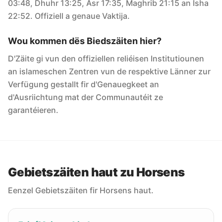
03:48, Dhuhr 13:25, Asr 17:35, Maghrib 21:15 an Isha
22:52. Offiziell a genaue Vaktija.
Wou kommen dës Biedszäiten hier?
D'Zäite gi vun den offiziellen reliéisen Institutiounen
an islameschen Zentren vun de respektive Länner zur
Verfügung gestallt fir d'Genauegkeet an
d'Ausriichtung mat der Communautéit ze
garantéieren.
Gebietszäiten haut zu Horsens
Eenzel Gebietszäiten fir Horsens haut.