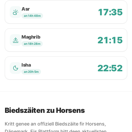
Asr
17:35
an 14h 48m
Maghrib
21:15
an 18h 28m
Isha
22:52
an 20h 5m
Biedszäiten zu Horsens
Kritt genee an offiziell Biedszäite fir Horsens,
Dänemark. Eis Plattform bitt deen aktuellsten