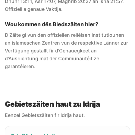
Dhuhr 13:11, Asr 17:07, Maghrib 20:27 an Isha 21:57.
Offiziell a genaue Vaktija.
Wou kommen dës Biedszäiten hier?
D'Zäite gi vun den offiziellen reliéisen Institutiounen
an islameschen Zentren vun de respektive Länner zur
Verfügung gestallt fir d'Genauegkeet an
d'Ausriichtung mat der Communautéit ze
garantéieren.
Gebietszäiten haut zu Idrija
Eenzel Gebietszäiten fir Idrija haut.