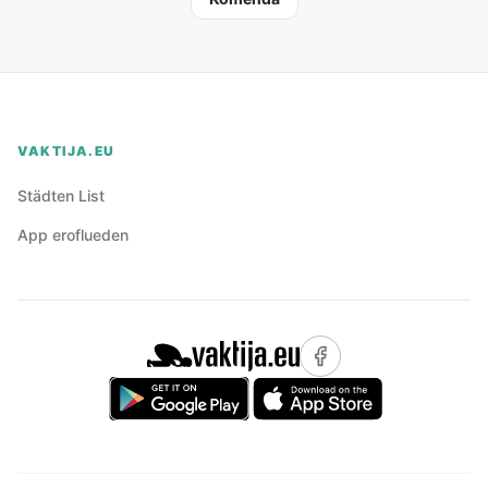
VAKTIJA.EU
Städten List
App eroflueden