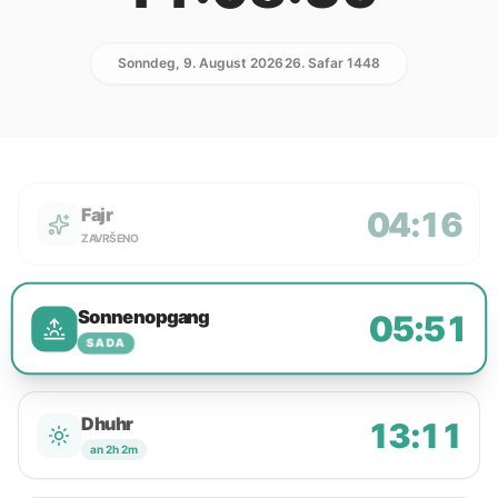
Sonndeg, 9. August 2026
26. Safar 1448
Fajr
04:16
ZAVRŠENO
Sonnenopgang
05:51
SADA
Dhuhr
13:11
an 2h 2m