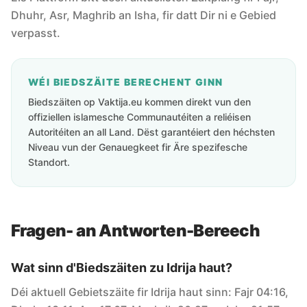
Dhuhr, Asr, Maghrib an Isha, fir datt Dir ni e Gebied
verpasst.
WÉI BIEDSZÄITE BERECHENT GINN
Biedszäiten op Vaktija.eu kommen direkt vun den
offiziellen islamesche Communautéiten a reliéisen
Autoritéiten an all Land. Dëst garantéiert den héchsten
Niveau vun der Genauegkeet fir Äre spezifesche
Standort.
Fragen- an Antworten-Bereech
Wat sinn d'Biedszäiten zu Idrija haut?
Déi aktuell Gebietszäite fir Idrija haut sinn: Fajr 04:16,