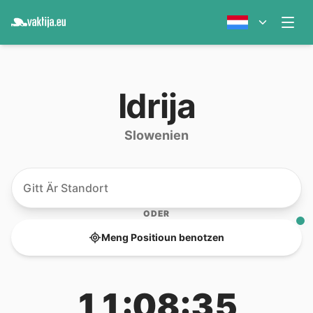
Idrija
Slowenien
ODER
Meng Positioun benotzen
11:08:35