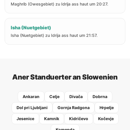
Maghrib (Owesgebiet) zu Idrija ass haut um 20:27.
Isha (Nuetgebiet)
Isha (Nuetgebiet) zu Idrija ass haut um 21:57.
Aner Standuerter an Slowenien
Ankaran
Celje
Divača
Dobrna
Dol pri Ljubljani
Gornja Radgona
Hrpelje
Jesenice
Kamnik
Kidričevo
Kočevje
Komenda