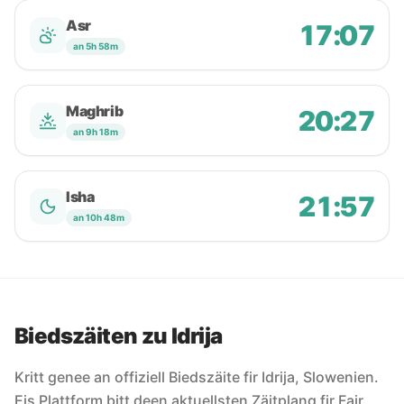
Asr
17:07
an 5h 58m
Maghrib
20:27
an 9h 18m
Isha
21:57
an 10h 48m
Biedszäiten zu Idrija
Kritt genee an offiziell Biedszäite fir Idrija, Slowenien.
Eis Plattform bitt deen aktuellsten Zäitplang fir Fajr,