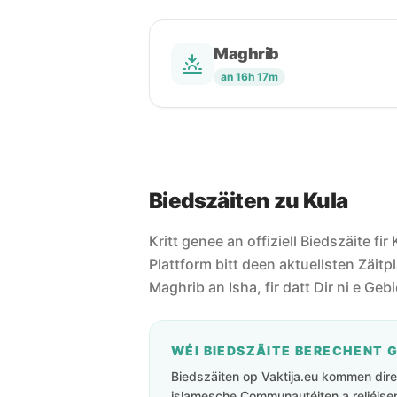
Maghrib
an 16h 17m
Biedszäiten zu Kula
Kritt genee an offiziell Biedszäite fir 
Plattform bitt deen aktuellsten Zäitpl
Maghrib an Isha, fir datt Dir ni e Geb
WÉI BIEDSZÄITE BERECHENT 
Biedszäiten op Vaktija.eu kommen direk
islamesche Communautéiten a reliéisen 