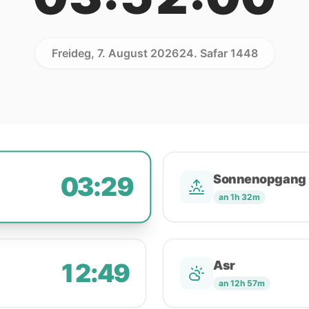
Freideg, 7. August 2026
24. Safar 1448
03:29
Sonnenopgang
an 1h 32m
12:49
Asr
an 12h 57m