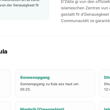
D'Zäite gi vun den offiziel
vun der Genauegkeet fir
islameschen Zentren vun 
gestallt fir d'Genauegkeet
Communautéit ze garanté
ula
Sonnenopgang
Dh
Sonnenopgang zu Kula ass haut um
Dhu
05:25.
12:
Maghrib (Owesgebiet)
Is