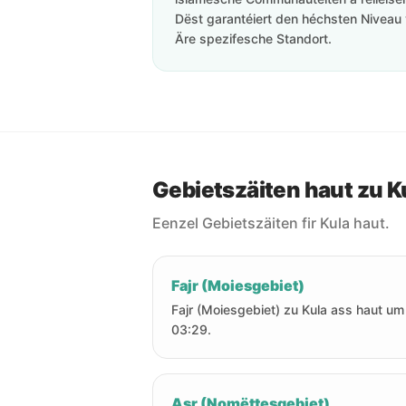
Dëst garantéiert den héchsten Niveau 
Äre spezifesche Standort.
Gebietszäiten haut zu K
Eenzel Gebietszäiten fir Kula haut.
Fajr (Moiesgebiet)
Fajr (Moiesgebiet) zu Kula ass haut um
03:29.
Asr (Nomëttesgebiet)