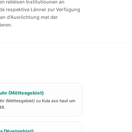
len reliéisen Institutiounen an
de respektive Länner zur Verfügung
 an d'Ausriichtung mat der
ieren.
uhr (Mëttesgebiet)
hr (Mëttesgebiet) zu Kula ass haut um
49.
ha (Nuetgebiet)