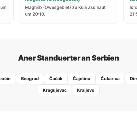
 um
Maghrib (Owesgebiet) zu Kula ass haut
Ish
um 20:10.
21:
Aner Standuerter an Serbien
eočin
Beograd
Čačak
Čajetina
Čukarica
Dim
Kragujevac
Kraljevo