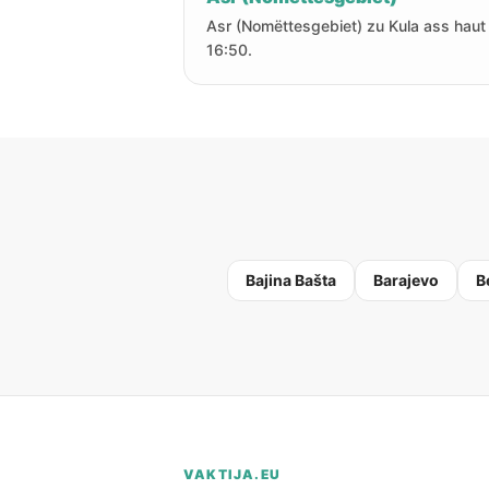
Asr (Nomëttesgebiet) zu Kula ass haut
16:50.
Bajina Bašta
Barajevo
B
VAKTIJA.EU