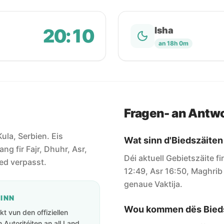
20:10
Isha
an 18h 0m
Fragen- an Antw
Kula, Serbien. Eis
Wat sinn d'Biedszäiten
ang fir Fajr, Dhuhr, Asr,
Déi aktuell Gebietszäite fi
ied verpasst.
12:49, Asr 16:50, Maghrib 
genaue Vaktija.
GINN
Wou kommen dës Bieds
t vun den offiziellen
Autoritéiten an all Land.