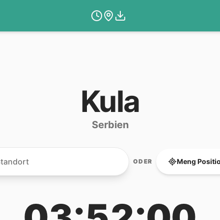
Kula
Serbien
Meng Positi
ODER
03:52:00