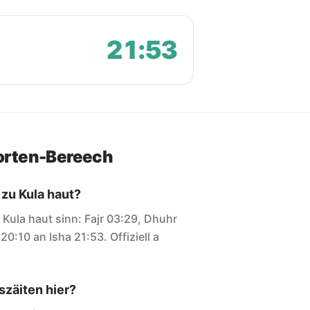
21:53
orten-Bereech
 zu Kula haut?
r Kula haut sinn: Fajr 03:29, Dhuhr
20:10 an Isha 21:53. Offiziell a
zäiten hier?