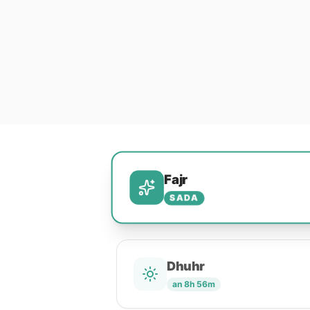
Fajr
SADA
Dhuhr
an 8h 56m