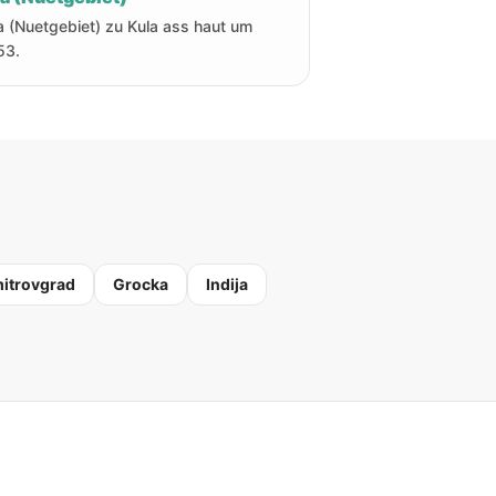
a (Nuetgebiet) zu Kula ass haut um
53.
itrovgrad
Grocka
Indija