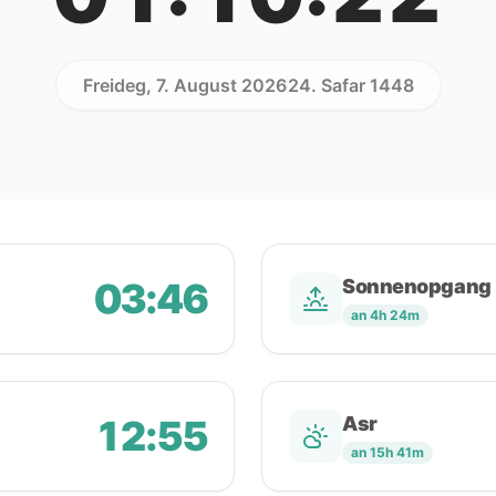
Freideg, 7. August 2026
24. Safar 1448
03:46
Sonnenopgang
an 4h 24m
12:55
Asr
an 15h 41m