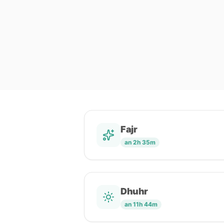
Fajr
an 2h 35m
Dhuhr
an 11h 44m