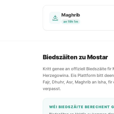
Maghrib
an 19h 1m
Biedszäiten zu Mostar
Kritt genee an offiziell Biedszäite fi
Herzegowina. Eis Plattform bitt deen 
Fajr, Dhuhr, Asr, Maghrib an Isha, fir 
verpasst.
WÉI BIEDSZÄITE BERECHENT 