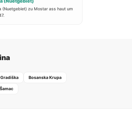
ha (Nuetgebiet)
a (Nuetgebiet) zu Mostar ass haut um
47.
ina
 Gradiška
Bosanska Krupa
 Šamac