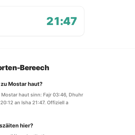
21:47
orten-Bereech
 zu Mostar haut?
ir Mostar haut sinn: Fajr 03:46, Dhuhr
0:12 an Isha 21:47. Offiziell a
zäiten hier?