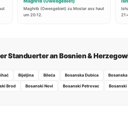
Maghrib (Owesgebiet)
Is
aut
Maghrib (Owesgebiet) zu Mostar ass haut
Ish
um 20:12.
21:
er Standuerter an Bosnien & Herzegow
ihać
Bijeljina
Bileća
Bosanska Dubica
Bosanska
ski Brod
Bosanski Novi
Bosanski Petrovac
Bosanski