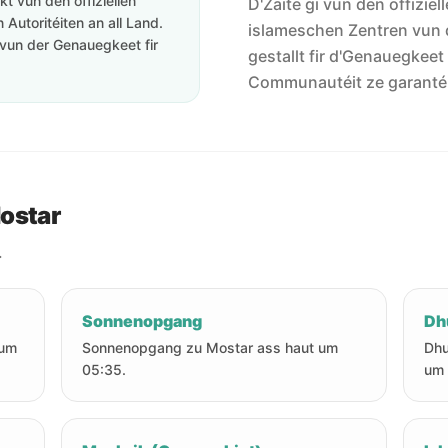
t vun den offiziellen
D'Zäite gi vun den offiziel
Autoritéiten an all Land.
islameschen Zentren vun 
vun der Genauegkeet fir
gestallt fir d'Genauegkeet
Communautéit ze garanté
ostar
.
Sonnenopgang
Dh
 um
Sonnenopgang zu Mostar ass haut um
Dhu
05:35.
um 