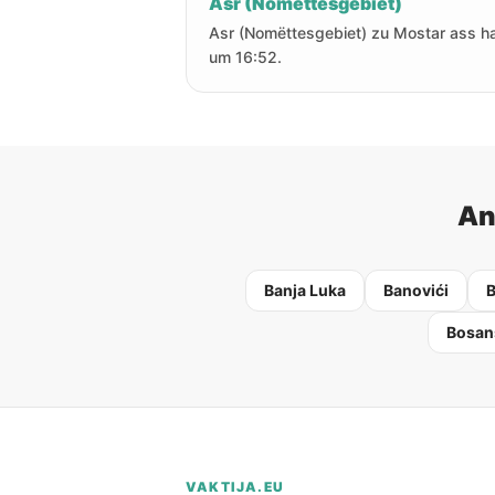
Asr (Nomëttesgebiet)
Asr (Nomëttesgebiet) zu Mostar ass h
um 16:52.
An
Banja Luka
Banovići
B
Bosan
VAKTIJA.EU