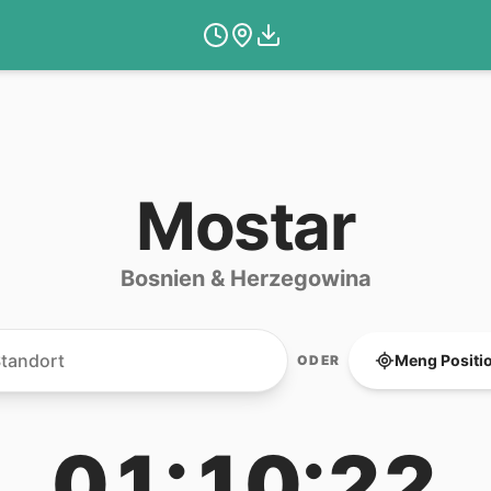
Mostar
Bosnien & Herzegowina
Meng Positi
ODER
01:10:22