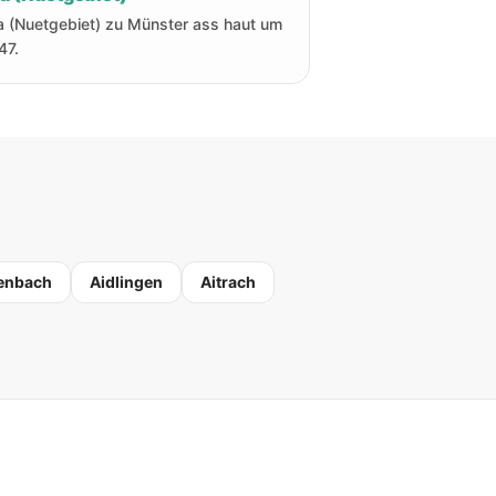
a (Nuetgebiet) zu Münster ass haut um
47.
enbach
Aidlingen
Aitrach