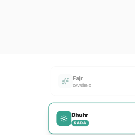
Fajr
ZAVRŠENO
Dhuhr
SADA