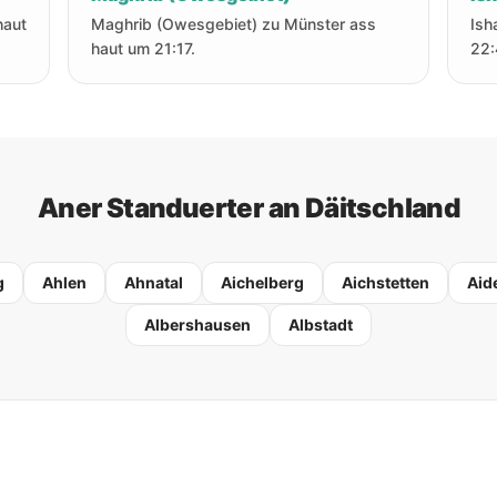
haut
Maghrib (Owesgebiet) zu Münster ass
Ish
haut um 21:17.
22:
Aner Standuerter an Däitschland
g
Ahlen
Ahnatal
Aichelberg
Aichstetten
Aid
Albershausen
Albstadt