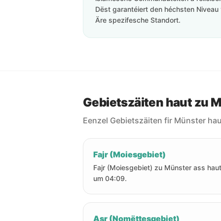
Dëst garantéiert den héchsten Niveau 
Äre spezifesche Standort.
Gebietszäiten haut zu 
Eenzel Gebietszäiten fir Münster hau
Fajr (Moiesgebiet)
Fajr (Moiesgebiet) zu Münster ass hau
um 04:09.
Asr (Nomëttesgebiet)