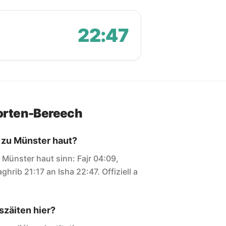
22:47
orten-Bereech
 zu Münster haut?
r Münster haut sinn: Fajr 04:09,
hrib 21:17 an Isha 22:47. Offiziell a
zäiten hier?