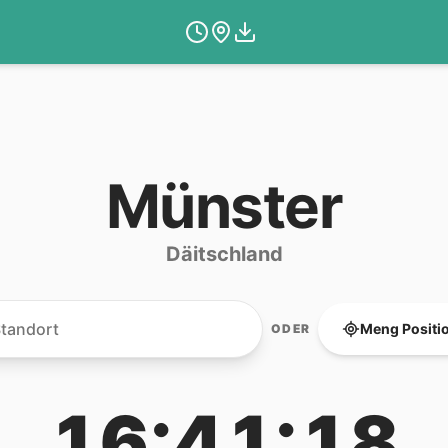
Münster
Däitschland
Meng Positi
ODER
16:41:18