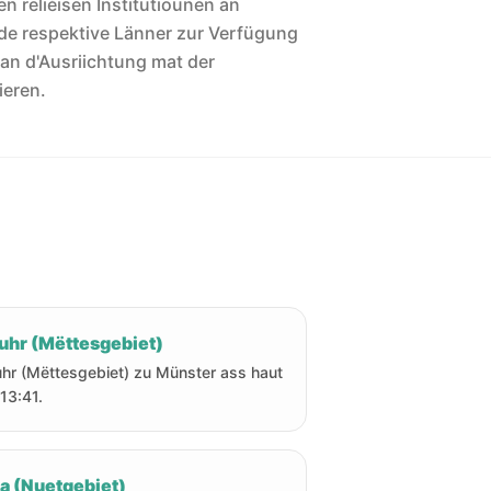
len reliéisen Institutiounen an
de respektive Länner zur Verfügung
 an d'Ausriichtung mat der
ieren.
uhr (Mëttesgebiet)
hr (Mëttesgebiet) zu Münster ass haut
13:41.
ha (Nuetgebiet)