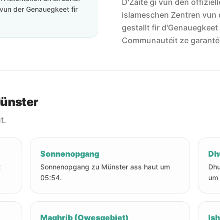
D'Zäite gi vun den offiziel
vun der Genauegkeet fir
islameschen Zentren vun 
gestallt fir d'Genauegkeet
Communautéit ze garanté
Münster
t.
Sonnenopgang
Dh
t
Sonnenopgang zu Münster ass haut um
Dhu
05:54.
um 
Maghrib (Owesgebiet)
Is