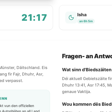
21:17
Isha
an 6h 5m
Fragen- an Antw
r Münster, Däitschland. Eis
Wat sinn d'Biedszäiten
ang fir Fajr, Dhuhr, Asr,
Déi aktuell Gebietszäite fi
ied verpasst.
Dhuhr 13:41, Asr 17:45, Mag
genaue Vaktija.
GINN
Wou kommen dës Bieds
t vun den offiziellen
Autoritéiten an all Land.