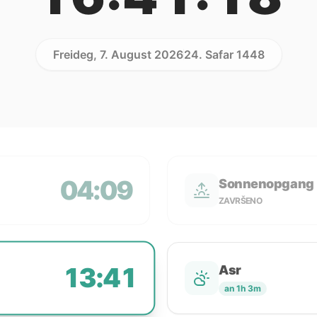
Freideg, 7. August 2026
24. Safar 1448
04:09
Sonnenopgang
ZAVRŠENO
13:41
Asr
an 1h 3m