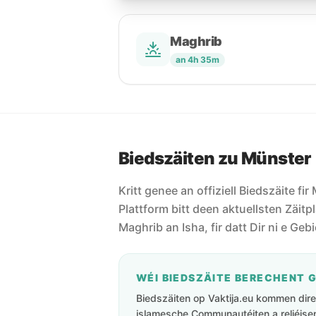
Maghrib
an 4h 35m
Biedszäiten zu Münster
Kritt genee an offiziell Biedszäite fi
Plattform bitt deen aktuellsten Zäitpl
Maghrib an Isha, fir datt Dir ni e Geb
WÉI BIEDSZÄITE BERECHENT 
Biedszäiten op Vaktija.eu kommen direk
islamesche Communautéiten a reliéisen 