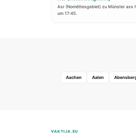
Asr (Nomëttesgebiet) zu Münster ass 
um 17:45.
Aachen
Aalen
Abensber
VAKTIJA.EU