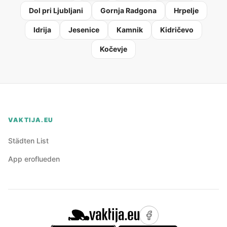
Dol pri Ljubljani
Gornja Radgona
Hrpelje
Idrija
Jesenice
Kamnik
Kidričevo
Kočevje
VAKTIJA.EU
Städten List
App eroflueden