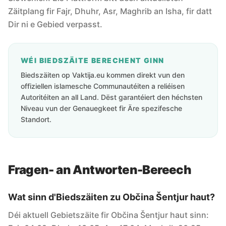
Zäitplang fir Fajr, Dhuhr, Asr, Maghrib an Isha, fir datt
Dir ni e Gebied verpasst.
WÉI BIEDSZÄITE BERECHENT GINN
Biedszäiten op Vaktija.eu kommen direkt vun den
offiziellen islamesche Communautéiten a reliéisen
Autoritéiten an all Land. Dëst garantéiert den héchsten
Niveau vun der Genauegkeet fir Äre spezifesche
Standort.
Fragen- an Antworten-Bereech
Wat sinn d'Biedszäiten zu Občina Šentjur haut?
Déi aktuell Gebietszäite fir Občina Šentjur haut sinn: