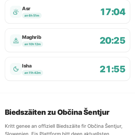
Asr
17:04
an 6h 51m
Maghrib
20:25
an 10h 12m
Isha
21:55
an 11h 42m
Biedszäiten zu Občina Šentjur
Kritt genee an offiziell Biedszäite fir Občina Šentjur,
Slowenien. Eis Plattform bitt deen aktuellsten