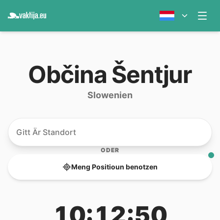
Občina Šentjur
Slowenien
ODER
Meng Positioun benotzen
10:12:50