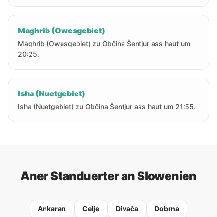
Maghrib (Owesgebiet)
Maghrib (Owesgebiet) zu Občina Šentjur ass haut um
20:25.
Isha (Nuetgebiet)
Isha (Nuetgebiet) zu Občina Šentjur ass haut um 21:55.
Aner Standuerter an Slowenien
Ankaran
Celje
Divača
Dobrna