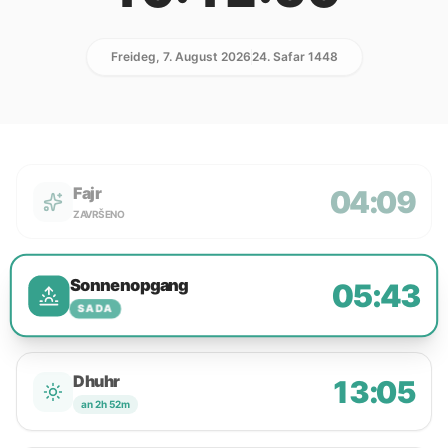
Freideg, 7. August 2026
24. Safar 1448
Fajr
04:09
ZAVRŠENO
Sonnenopgang
05:43
SADA
Dhuhr
13:05
an 2h 52m