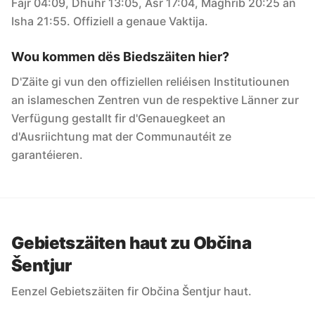
Fajr 04:09, Dhuhr 13:05, Asr 17:04, Maghrib 20:25 an
Isha 21:55. Offiziell a genaue Vaktija.
Wou kommen dës Biedszäiten hier?
D'Zäite gi vun den offiziellen reliéisen Institutiounen
an islameschen Zentren vun de respektive Länner zur
Verfügung gestallt fir d'Genauegkeet an
d'Ausriichtung mat der Communautéit ze
garantéieren.
Gebietszäiten haut zu Občina
Šentjur
Eenzel Gebietszäiten fir Občina Šentjur haut.