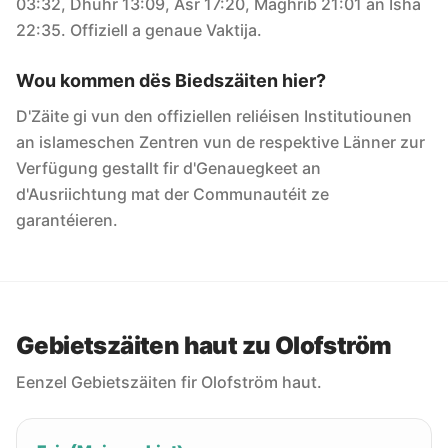
03:32, Dhuhr 13:09, Asr 17:20, Maghrib 21:01 an Isha
22:35. Offiziell a genaue Vaktija.
Wou kommen dës Biedszäiten hier?
D'Zäite gi vun den offiziellen reliéisen Institutiounen
an islameschen Zentren vun de respektive Länner zur
Verfügung gestallt fir d'Genauegkeet an
d'Ausriichtung mat der Communautéit ze
garantéieren.
Gebietszäiten haut zu Olofström
Eenzel Gebietszäiten fir Olofström haut.