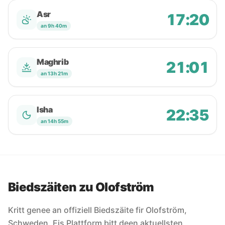
Asr
17:20
an 9h 40m
Maghrib
21:01
an 13h 21m
Isha
22:35
an 14h 55m
Biedszäiten zu Olofström
Kritt genee an offiziell Biedszäite fir Olofström,
Schweden. Eis Plattform bitt deen aktuellsten