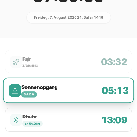
Freideg, 7. August 2026
24. Safar 1448
Fajr
03:32
ZAVRŠENO
Sonnenopgang
05:13
SADA
Dhuhr
13:09
an 5h 29m