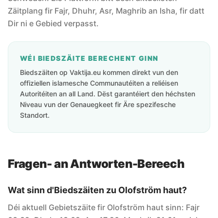
Zäitplang fir Fajr, Dhuhr, Asr, Maghrib an Isha, fir datt
Dir ni e Gebied verpasst.
WÉI BIEDSZÄITE BERECHENT GINN
Biedszäiten op Vaktija.eu kommen direkt vun den
offiziellen islamesche Communautéiten a reliéisen
Autoritéiten an all Land. Dëst garantéiert den héchsten
Niveau vun der Genauegkeet fir Äre spezifesche
Standort.
Fragen- an Antworten-Bereech
Wat sinn d'Biedszäiten zu Olofström haut?
Déi aktuell Gebietszäite fir Olofström haut sinn: Fajr