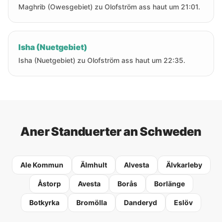
Maghrib (Owesgebiet) zu Olofström ass haut um 21:01.
Isha (Nuetgebiet)
Isha (Nuetgebiet) zu Olofström ass haut um 22:35.
Aner Standuerter an Schweden
Ale Kommun
Älmhult
Alvesta
Älvkarleby
Åstorp
Avesta
Borås
Borlänge
Botkyrka
Bromölla
Danderyd
Eslöv