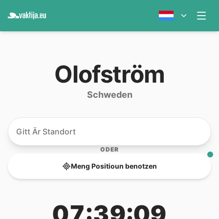
Olofström
Schweden
ODER
Meng Positioun benotzen
07:39:09