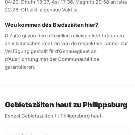
04:20, Dhuhr 13:37, Asr 17:36, Maghrib 20:58 an Isha
22:28. Offiziell a genaue Vaktija.
Wou kommen dës Biedszäiten hier?
D'Zäite gi vun den offiziellen reliéisen Institutiounen
an islameschen Zentren vun de respektive Länner zur
Verfügung gestallt fir d'Genauegkeet an
d'Ausriichtung mat der Communautéit ze
garantéieren.
Gebietszäiten haut zu Philippsburg
Eenzel Gebietszäiten fir Philippsburg haut.