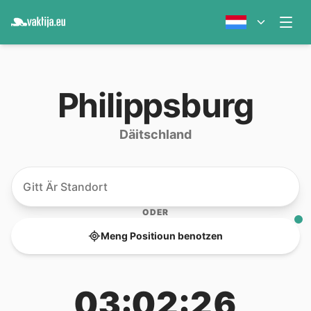
Philippsburg
Däitschland
ODER
Meng Positioun benotzen
03:02:26