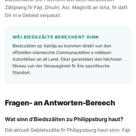
Zäitplang fir Fajr, Dhuhr, Asr, Maghrib an Isha, fir datt
Dir ni e Gebied verpasst.
WÉI BIEDSZÄITE BERECHENT GINN
Biedszäiten op Vaktija.eu kommen direkt vun den
offiziellen islamesche Communautéiten a reliéisen
Autoritéiten an all Land. Dëst garantéiert den héchsten
Niveau vun der Genauegkeet fir Äre spezifesche
Standort.
Fragen- an Antworten-Bereech
Wat sinn d'Biedszäiten zu Philippsburg haut?
Déi aktuell Gebietszäite fir Philippsburg haut sinn: Fajr