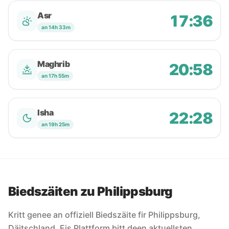
Asr
17:36
an 14h 33m
Maghrib
20:58
an 17h 55m
Isha
22:28
an 19h 25m
Biedszäiten zu Philippsburg
Kritt genee an offiziell Biedszäite fir Philippsburg,
Däitschland. Eis Plattform bitt deen aktuellsten