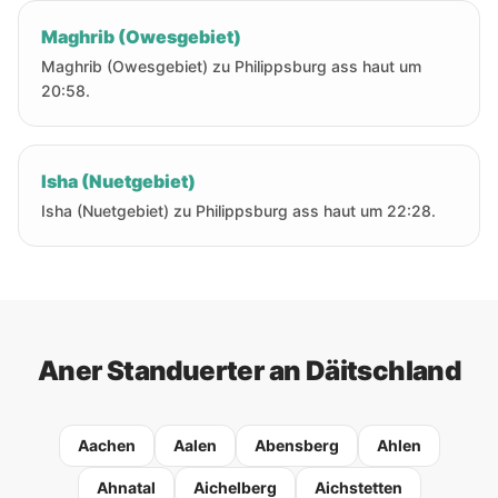
Maghrib (Owesgebiet)
Maghrib (Owesgebiet) zu Philippsburg ass haut um
20:58.
Isha (Nuetgebiet)
Isha (Nuetgebiet) zu Philippsburg ass haut um 22:28.
Aner Standuerter an Däitschland
Aachen
Aalen
Abensberg
Ahlen
Ahnatal
Aichelberg
Aichstetten