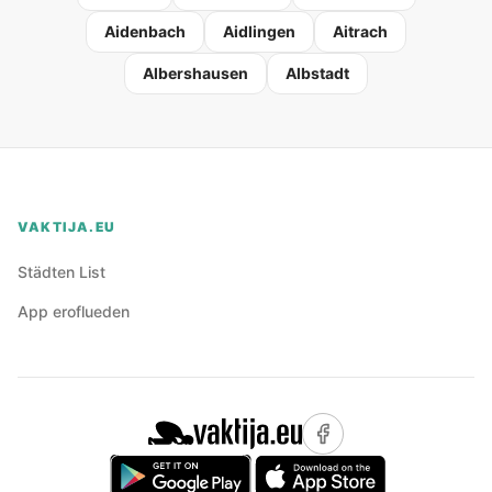
Aidenbach
Aidlingen
Aitrach
Albershausen
Albstadt
VAKTIJA.EU
Städten List
App eroflueden