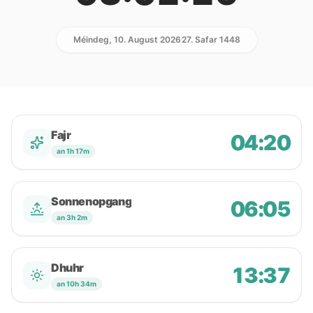
Méindeg, 10. August 2026
27. Safar 1448
Fajr
04:20
an 1h 17m
Sonnenopgang
06:05
an 3h 2m
Dhuhr
13:37
an 10h 34m