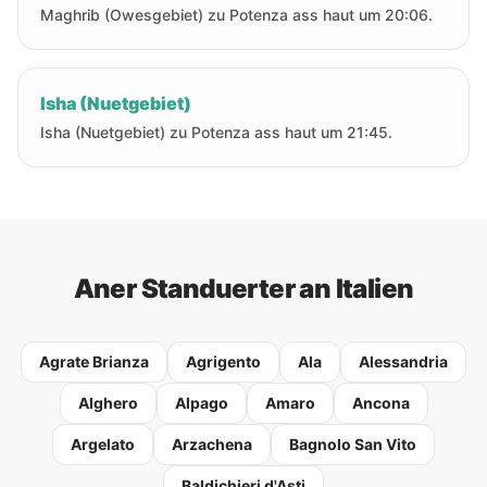
Maghrib (Owesgebiet) zu Potenza ass haut um 20:06.
Isha (Nuetgebiet)
Isha (Nuetgebiet) zu Potenza ass haut um 21:45.
Aner Standuerter an Italien
Agrate Brianza
Agrigento
Ala
Alessandria
Alghero
Alpago
Amaro
Ancona
Argelato
Arzachena
Bagnolo San Vito
Baldichieri d'Asti