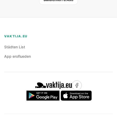
VAKTIJA.EU
Städten List
App eroflueden