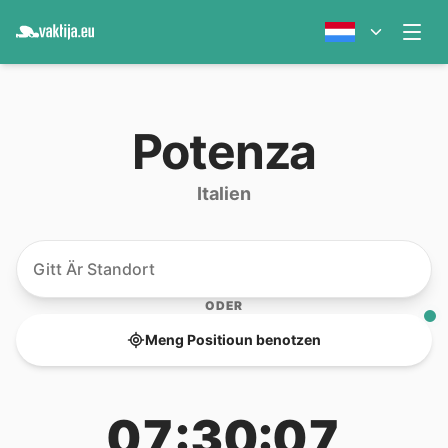
Potenza
Italien
ODER
Meng Positioun benotzen
07:30:07