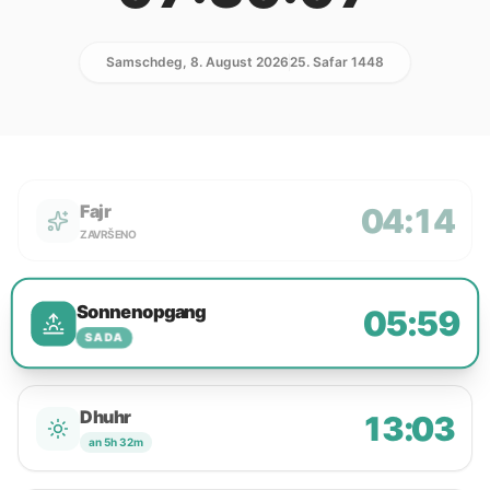
Samschdeg, 8. August 2026
25. Safar 1448
Fajr
04:14
ZAVRŠENO
Sonnenopgang
05:59
SADA
Dhuhr
13:03
an 5h 32m