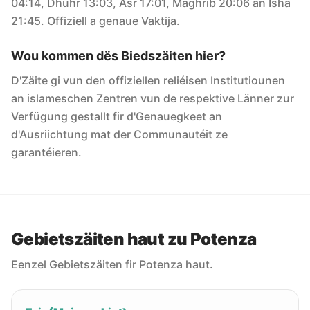
04:14, Dhuhr 13:03, Asr 17:01, Maghrib 20:06 an Isha
21:45. Offiziell a genaue Vaktija.
Wou kommen dës Biedszäiten hier?
D'Zäite gi vun den offiziellen reliéisen Institutiounen
an islameschen Zentren vun de respektive Länner zur
Verfügung gestallt fir d'Genauegkeet an
d'Ausriichtung mat der Communautéit ze
garantéieren.
Gebietszäiten haut zu Potenza
Eenzel Gebietszäiten fir Potenza haut.