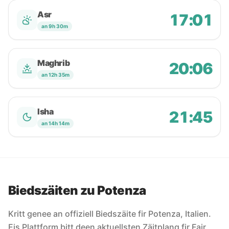
Asr
17:01
an 9h 30m
Maghrib
20:06
an 12h 35m
Isha
21:45
an 14h 14m
Biedszäiten zu Potenza
Kritt genee an offiziell Biedszäite fir Potenza, Italien.
Eis Plattform bitt deen aktuellsten Zäitplang fir Fajr,