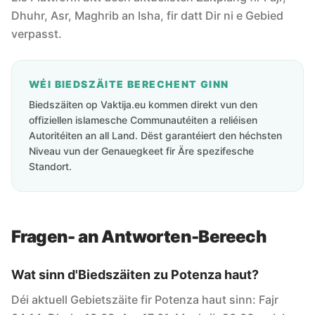
Dhuhr, Asr, Maghrib an Isha, fir datt Dir ni e Gebied
verpasst.
WÉI BIEDSZÄITE BERECHENT GINN
Biedszäiten op Vaktija.eu kommen direkt vun den
offiziellen islamesche Communautéiten a reliéisen
Autoritéiten an all Land. Dëst garantéiert den héchsten
Niveau vun der Genauegkeet fir Äre spezifesche
Standort.
Fragen- an Antworten-Bereech
Wat sinn d'Biedszäiten zu Potenza haut?
Déi aktuell Gebietszäite fir Potenza haut sinn: Fajr