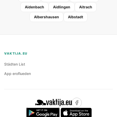
Aidenbach
Aidlingen
Aitrach
Albershausen
Albstadt
VAKTIJA.EU
Städten List
App eroflueden