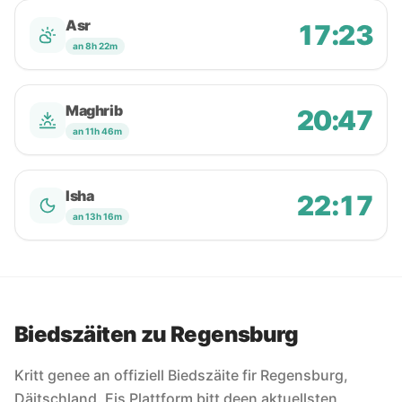
Asr
17:23
an 8h 22m
Maghrib
20:47
an 11h 46m
Isha
22:17
an 13h 16m
Biedszäiten zu Regensburg
Kritt genee an offiziell Biedszäite fir Regensburg,
Däitschland. Eis Plattform bitt deen aktuellsten