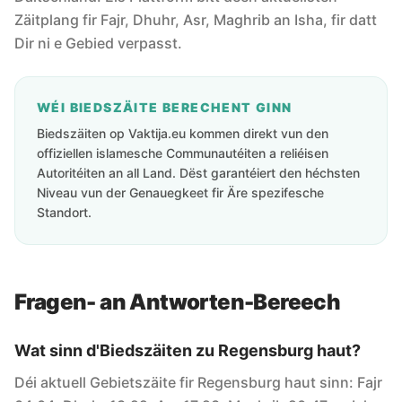
Zäitplang fir Fajr, Dhuhr, Asr, Maghrib an Isha, fir datt
Dir ni e Gebied verpasst.
WÉI BIEDSZÄITE BERECHENT GINN
Biedszäiten op Vaktija.eu kommen direkt vun den
offiziellen islamesche Communautéiten a reliéisen
Autoritéiten an all Land. Dëst garantéiert den héchsten
Niveau vun der Genauegkeet fir Äre spezifesche
Standort.
Fragen- an Antworten-Bereech
Wat sinn d'Biedszäiten zu Regensburg haut?
Déi aktuell Gebietszäite fir Regensburg haut sinn: Fajr