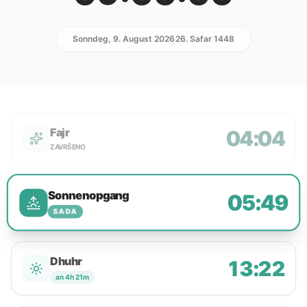
Sonndeg, 9. August 2026
26. Safar 1448
Fajr
04:04
ZAVRŠENO
Sonnenopgang
05:49
SADA
Dhuhr
13:22
an 4h 21m