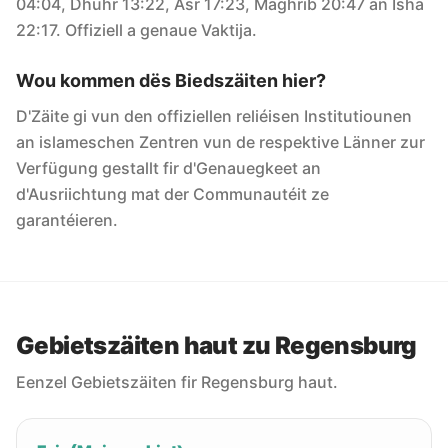
04:04, Dhuhr 13:22, Asr 17:23, Maghrib 20:47 an Isha
22:17. Offiziell a genaue Vaktija.
Wou kommen dës Biedszäiten hier?
D'Zäite gi vun den offiziellen reliéisen Institutiounen
an islameschen Zentren vun de respektive Länner zur
Verfügung gestallt fir d'Genauegkeet an
d'Ausriichtung mat der Communautéit ze
garantéieren.
Gebietszäiten haut zu Regensburg
Eenzel Gebietszäiten fir Regensburg haut.