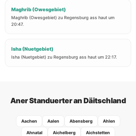
Maghrib (Owesgebiet)
Maghrib (Owesgebiet) zu Regensburg ass haut um
20:47.
Isha (Nuetgebiet)
Isha (Nuetgebiet) zu Regensburg ass haut um 22:17.
Aner Standuerter an Däitschland
Aachen
Aalen
Abensberg
Ahlen
Ahnatal
Aichelberg
Aichstetten