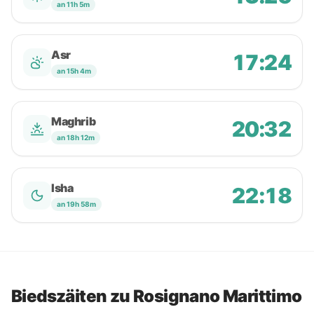
an 11h 5m
Asr
17:24
an 15h 4m
Maghrib
20:32
an 18h 12m
Isha
22:18
an 19h 58m
Biedszäiten zu Rosignano Marittimo