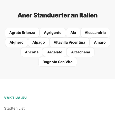
Aner Standuerter an Italien
Agrate Brianza
Agrigento
Ala
Alessandria
Alghero
Alpago
Altavilla Vicentina
Amaro
Ancona
Argelato
Arzachena
Bagnolo San Vito
VAKTIJA.EU
Städten List