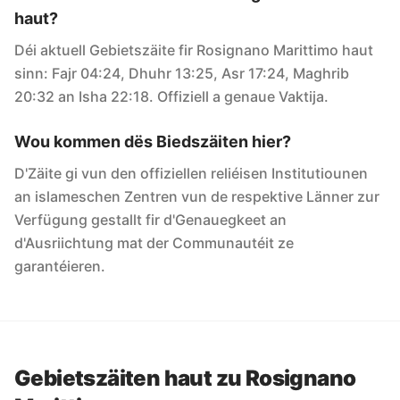
haut?
Déi aktuell Gebietszäite fir Rosignano Marittimo haut
sinn: Fajr 04:24, Dhuhr 13:25, Asr 17:24, Maghrib
20:32 an Isha 22:18. Offiziell a genaue Vaktija.
Wou kommen dës Biedszäiten hier?
D'Zäite gi vun den offiziellen reliéisen Institutiounen
an islameschen Zentren vun de respektive Länner zur
Verfügung gestallt fir d'Genauegkeet an
d'Ausriichtung mat der Communautéit ze
garantéieren.
Gebietszäiten haut zu Rosignano