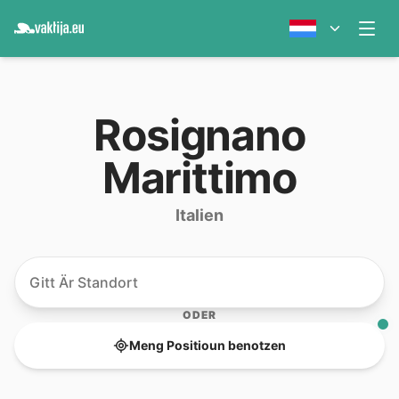
Rosignano
Marittimo
Italien
ODER
Meng Positioun benotzen