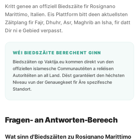
Kritt genee an offiziell Biedszäite fir Rosignano
Marittimo, Italien. Eis Plattform bitt deen aktuellsten
Zäitplang fir Fajr, Dhuhr, Asr, Maghrib an Isha, fir datt
Dir ni e Gebied verpasst.
WÉI BIEDSZÄITE BERECHENT GINN
Biedszäiten op Vaktija.eu kommen direkt vun den
offiziellen islamesche Communautéiten a reliéisen
Autoritéiten an all Land. Dëst garantéiert den héchsten
Niveau vun der Genauegkeet fir Äre spezifesche
Standort.
Fragen- an Antworten-Bereech
Wat sinn d'Biedszäiten zu Rosignano Marittimo