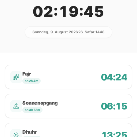
02:19:45
Sonndeg, 9. August 2026
26. Safar 1448
Fajr
04:24
an 2h 4m
Sonnenopgang
06:15
an 3h 55m
Dhuhr
13:25