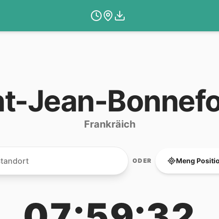
nt-Jean-Bonnef
Frankräich
Meng Positi
ODER
07:59:32