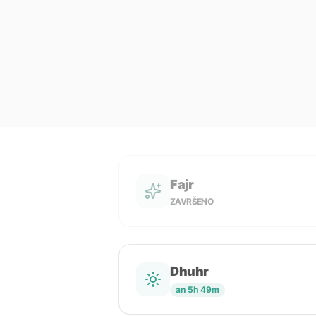
Fajr
ZAVRŠENO
Dhuhr
an 5h 49m