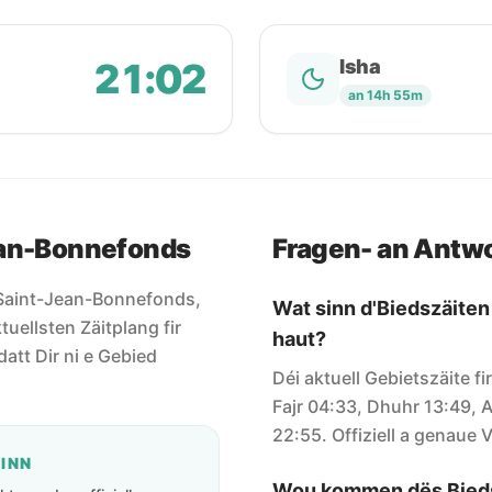
21:02
Isha
an 14h 55m
ean-Bonnefonds
Fragen- an Antw
ir Saint-Jean-Bonnefonds,
Wat sinn d'Biedszäite
tuellsten Zäitplang fir
haut?
datt Dir ni e Gebied
Déi aktuell Gebietszäite f
Fajr 04:33, Dhuhr 13:49, A
22:55. Offiziell a genaue V
GINN
Wou kommen dës Bieds