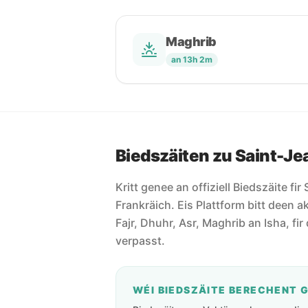
Maghrib
an 13h 2m
Biedszäiten zu Saint-J
Kritt genee an offiziell Biedszäite f
Frankräich. Eis Plattform bitt deen ak
Fajr, Dhuhr, Asr, Maghrib an Isha, fir 
verpasst.
WÉI BIEDSZÄITE BERECHENT 