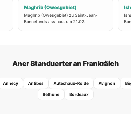
Maghrib (Owesgebiet)
Is
Maghrib (Owesgebiet) zu Saint-Jean-
Ish
Bonnefonds ass haut um 21:02.
Bon
Aner Standuerter an Frankräich
Annecy
Antibes
Autechaux-Roide
Avignon
Bè
Béthune
Bordeaux