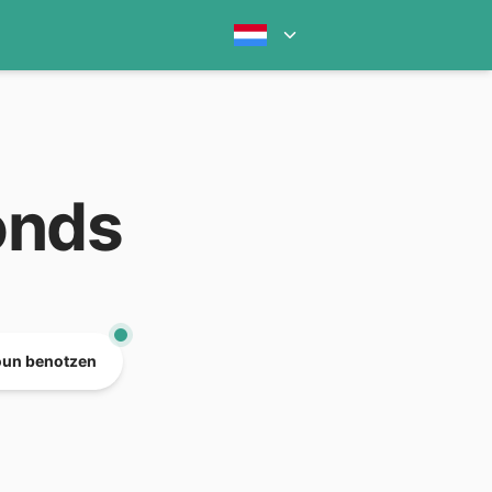
onds
oun benotzen