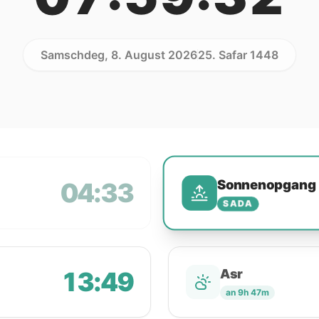
Samschdeg, 8. August 2026
25. Safar 1448
Sonnenopgang
04:33
SADA
13:49
Asr
an 9h 47m