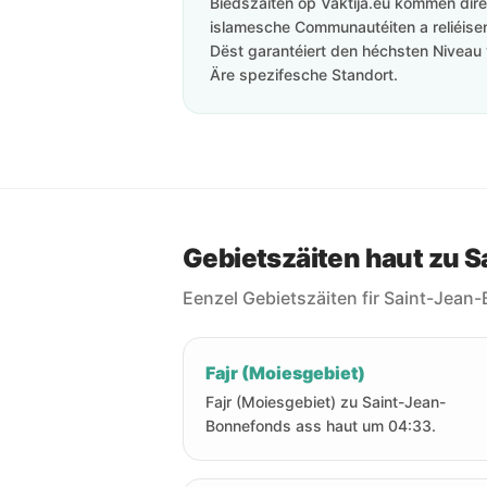
Biedszäiten op Vaktija.eu kommen direk
islamesche Communautéiten a reliéisen 
Dëst garantéiert den héchsten Niveau 
Äre spezifesche Standort.
Gebietszäiten haut zu 
Eenzel Gebietszäiten fir Saint-Jean
Fajr (Moiesgebiet)
Fajr (Moiesgebiet) zu Saint-Jean-
Bonnefonds ass haut um 04:33.