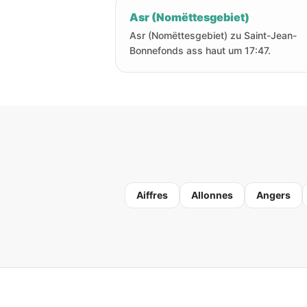
Asr (Nomëttesgebiet)
Asr (Nomëttesgebiet) zu Saint-Jean-
Bonnefonds ass haut um 17:47.
Aiffres
Allonnes
Angers