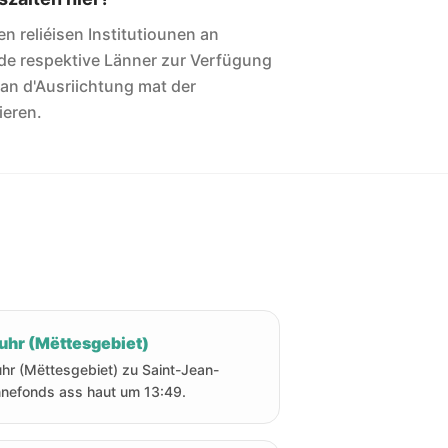
len reliéisen Institutiounen an
de respektive Länner zur Verfügung
 an d'Ausriichtung mat der
ieren.
uhr (Mëttesgebiet)
hr (Mëttesgebiet) zu Saint-Jean-
nefonds ass haut um 13:49.