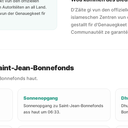
t vun den offiziellen
Autoritéiten an all Land.
D'Zäite gi vun den offiziel
vun der Genauegkeet fir
islameschen Zentren vun 
gestallt fir d'Genauegkeet
Communautéit ze garanté
Saint-Jean-Bonnefonds
-Bonnefonds haut.
Sonnenopgang
Dh
Sonnenopgang zu Saint-Jean-Bonnefonds
Dhu
ass haut um 06:33.
Bon