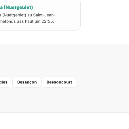
ha (Nuetgebiet)
a (Nuetgebiet) zu Saint-Jean-
nefonds ass haut um 22:55.
gles
Besançon
Bessoncourt