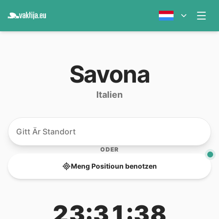
Savona
Italien
ODER
Meng Positioun benotzen
23:31:38