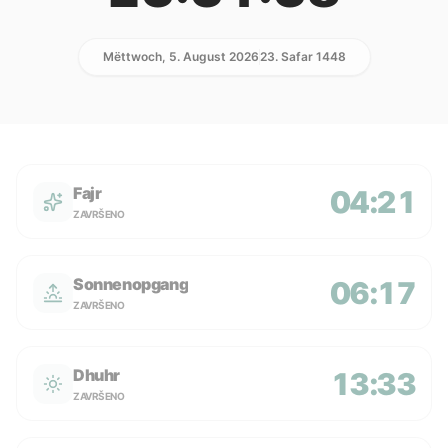
Mëttwoch, 5. August 2026
23. Safar 1448
Fajr
04:21
ZAVRŠENO
Sonnenopgang
06:17
ZAVRŠENO
Dhuhr
13:33
ZAVRŠENO