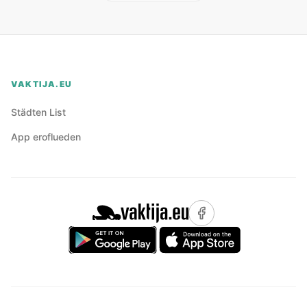
VAKTIJA.EU
Städten List
App eroflueden