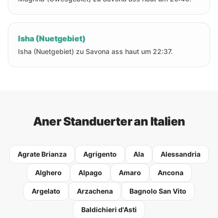
Isha (Nuetgebiet)
Isha (Nuetgebiet) zu Savona ass haut um 22:37.
Aner Standuerter an Italien
Agrate Brianza
Agrigento
Ala
Alessandria
Alghero
Alpago
Amaro
Ancona
Argelato
Arzachena
Bagnolo San Vito
Baldichieri d'Asti