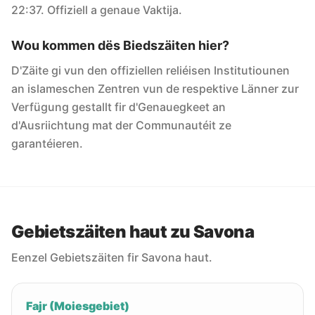
22:37. Offiziell a genaue Vaktija.
Wou kommen dës Biedszäiten hier?
D'Zäite gi vun den offiziellen reliéisen Institutiounen
an islameschen Zentren vun de respektive Länner zur
Verfügung gestallt fir d'Genauegkeet an
d'Ausriichtung mat der Communautéit ze
garantéieren.
Gebietszäiten haut zu Savona
Eenzel Gebietszäiten fir Savona haut.
Fajr (Moiesgebiet)