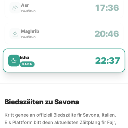
Asr
17:36
ZAVRŠENO
Maghrib
20:46
ZAVRŠENO
Isha
22:37
SADA
Biedszäiten zu Savona
Kritt genee an offiziell Biedszäite fir Savona, Italien.
Eis Plattform bitt deen aktuellsten Zäitplang fir Fajr,