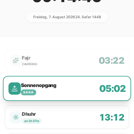
Freideg, 7. August 2026
24. Safar 1448
Fajr
03:22
ZAVRŠENO
Sonnenopgang
05:02
SADA
Dhuhr
13:12
an 3h 57m