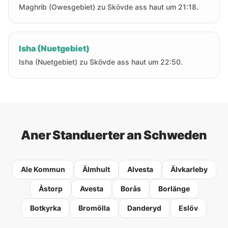
Maghrib (Owesgebiet) zu Skövde ass haut um 21:18.
Isha (Nuetgebiet)
Isha (Nuetgebiet) zu Skövde ass haut um 22:50.
Aner Standuerter an Schweden
Ale Kommun
Älmhult
Alvesta
Älvkarleby
Åstorp
Avesta
Borås
Borlänge
Botkyrka
Bromölla
Danderyd
Eslöv