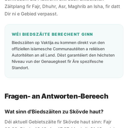
Zäitplang fir Fajr, Dhuhr, Asr, Maghrib an Isha, fir datt
Dir ni e Gebied verpasst.
WÉI BIEDSZÄITE BERECHENT GINN
Biedszäiten op Vaktija.eu kommen direkt vun den
offiziellen islamesche Communautéiten a reliéisen
Autoritéiten an all Land. Dëst garantéiert den héchsten
Niveau vun der Genauegkeet fir Äre spezifesche
Standort.
Fragen- an Antworten-Bereech
Wat sinn d'Biedszäiten zu Skövde haut?
Déi aktuell Gebietszäite fir Skövde haut sinn: Fajr