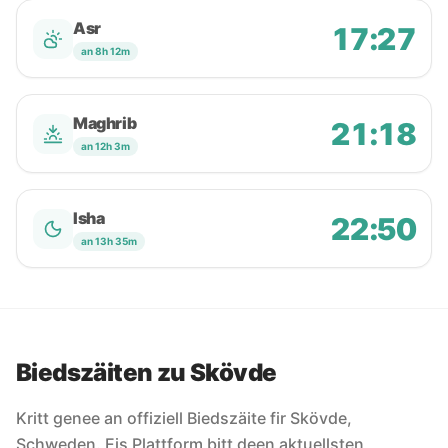
Asr
17:27
an 8h 12m
Maghrib
21:18
an 12h 3m
Isha
22:50
an 13h 35m
Biedszäiten zu Skövde
Kritt genee an offiziell Biedszäite fir Skövde,
Schweden. Eis Plattform bitt deen aktuellsten