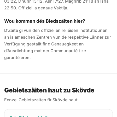
03:22, Dhuhr 13:12, Asr 17:27, Maghrib 21:18 an Isha
22:50. Offiziell a genaue Vaktija.
Wou kommen dës Biedszäiten hier?
D'Zäite gi vun den offiziellen reliéisen Institutiounen
an islameschen Zentren vun de respektive Länner zur
Verfügung gestallt fir d'Genauegkeet an
d'Ausriichtung mat der Communautéit ze
garantéieren.
Gebietszäiten haut zu Skövde
Eenzel Gebietszäiten fir Skövde haut.