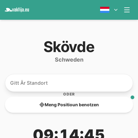
Skövde
Schweden
ODER
Meng Positioun benotzen
09:14:45