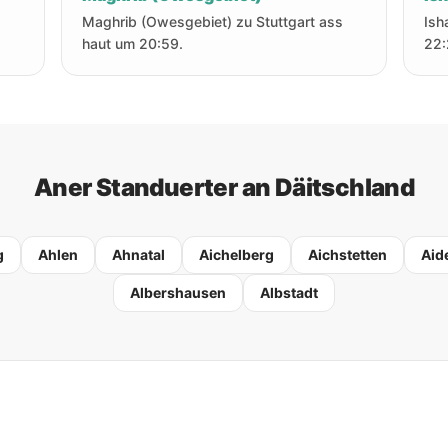
Maghrib (Owesgebiet) zu Stuttgart ass
Ish
haut um 20:59.
22:
Aner Standuerter an Däitschland
g
Ahlen
Ahnatal
Aichelberg
Aichstetten
Aid
Albershausen
Albstadt