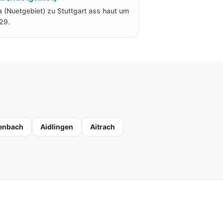
a (Nuetgebiet) zu Stuttgart ass haut um
29.
enbach
Aidlingen
Aitrach