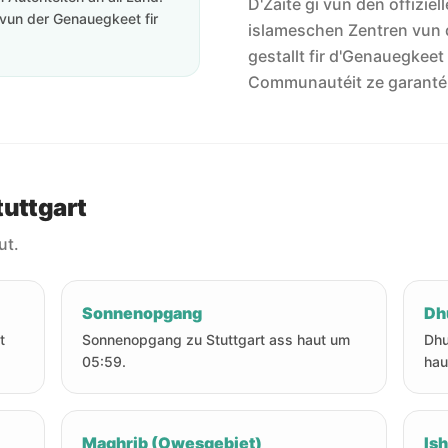
D'Zäite gi vun den offiziel
vun der Genauegkeet fir
islameschen Zentren vun 
gestallt fir d'Genauegkeet
Communautéit ze garanté
tuttgart
ut.
Sonnenopgang
Dh
t
Sonnenopgang zu Stuttgart ass haut um
Dhu
05:59.
hau
Maghrib (Owesgebiet)
Is