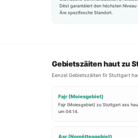
Dëst garantéiert den héchsten Niveau 
Äre spezifesche Standort.
Gebietszäiten haut zu S
Eenzel Gebietszäiten fir Stuttgart ha
Fajr (Moiesgebiet)
Fajr (Moiesgebiet) zu Stuttgart ass hau
um 04:14.
Asr (Nomëttesgebiet)