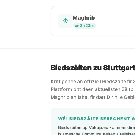
Maghrib
an 3h 23m
Biedszäiten zu Stuttgar
Kritt genee an offiziell Biedszäite fir
Plattform bitt deen aktuellsten Zäitpl
Maghrib an Isha, fir datt Dir ni e Geb
WÉI BIEDSZÄITE BERECHENT 
Biedszäiten op Vaktija.eu kommen direk
islamesche Communautéiten a reliéisen 