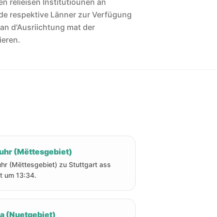
len reliéisen Institutiounen an
de respektive Länner zur Verfügung
 an d'Ausriichtung mat der
ieren.
uhr (Mëttesgebiet)
hr (Mëttesgebiet) zu Stuttgart ass
t um 13:34.
ha (Nuetgebiet)