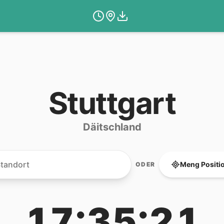
Stuttgart
Däitschland
Meng Positi
ODER
17:35:21