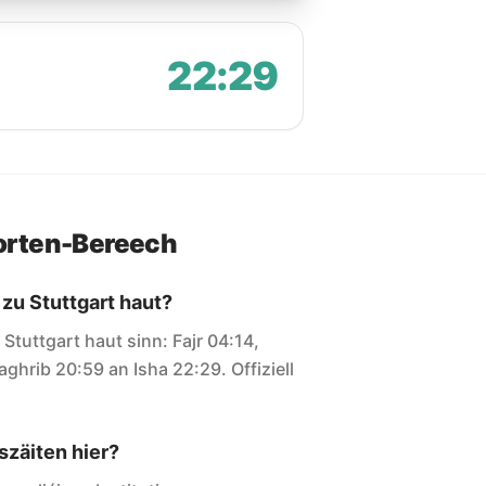
22:29
orten-Bereech
 zu Stuttgart haut?
r Stuttgart haut sinn: Fajr 04:14,
ghrib 20:59 an Isha 22:29. Offiziell
zäiten hier?