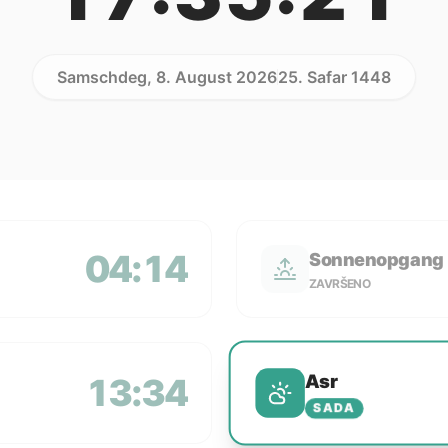
Samschdeg, 8. August 2026
25. Safar 1448
04:14
Sonnenopgang
ZAVRŠENO
Asr
13:34
SADA