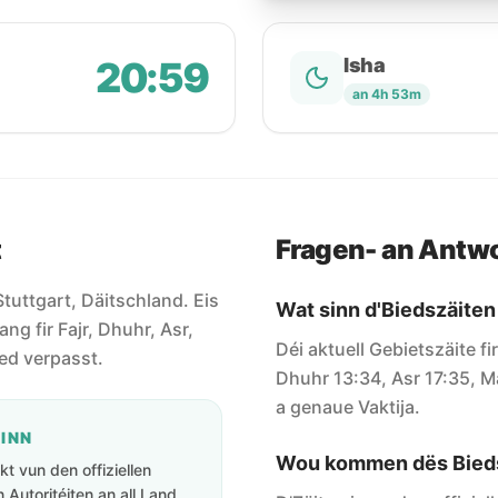
20:59
Isha
an 4h 53m
t
Fragen- an Antw
 Stuttgart, Däitschland. Eis
Wat sinn d'Biedszäiten
ang fir Fajr, Dhuhr, Asr,
Déi aktuell Gebietszäite fi
ied verpasst.
Dhuhr 13:34, Asr 17:35, Ma
a genaue Vaktija.
GINN
Wou kommen dës Bieds
t vun den offiziellen
Autoritéiten an all Land.