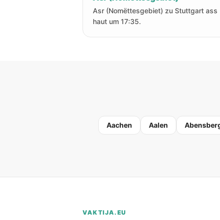
Asr (Nomëttesgebiet) zu Stuttgart ass
haut um 17:35.
Aachen
Aalen
Abensber
VAKTIJA.EU