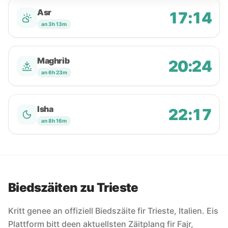
Asr
17:14
an 3h 13m
Maghrib
20:24
an 6h 23m
Isha
22:17
an 8h 16m
Biedszäiten zu Trieste
Kritt genee an offiziell Biedszäite fir Trieste, Italien. Eis
Plattform bitt deen aktuellsten Zäitplang fir Fajr,