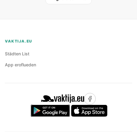
VAKTIJA.EU
Städten List
App eroflueden