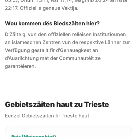
03:57, Dhuhr 13:11, Asr 17:14, Maghrib 20:24 an Isha
22:17. Offiziell a genaue Vaktija.
Wou kommen dës Biedszäiten hier?
D'Zäite gi vun den offiziellen reliéisen Institutiounen
an islameschen Zentren vun de respektive Länner zur
Verfügung gestallt fir d'Genauegkeet an
d'Ausriichtung mat der Communautéit ze
garantéieren.
Gebietszäiten haut zu Trieste
Eenzel Gebietszäiten fir Trieste haut.
Fajr (Moiesgebiet)