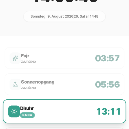
Sonndeg, 9. August 2026
26. Safar 1448
Fajr
03:57
ZAVRŠENO
Sonnenopgang
05:56
ZAVRŠENO
Dhuhr
13:11
SADA