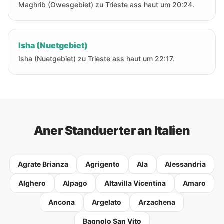
Maghrib (Owesgebiet) zu Trieste ass haut um 20:24.
Isha (Nuetgebiet)
Isha (Nuetgebiet) zu Trieste ass haut um 22:17.
Aner Standuerter an Italien
Agrate Brianza
Agrigento
Ala
Alessandria
Alghero
Alpago
Altavilla Vicentina
Amaro
Ancona
Argelato
Arzachena
Bagnolo San Vito