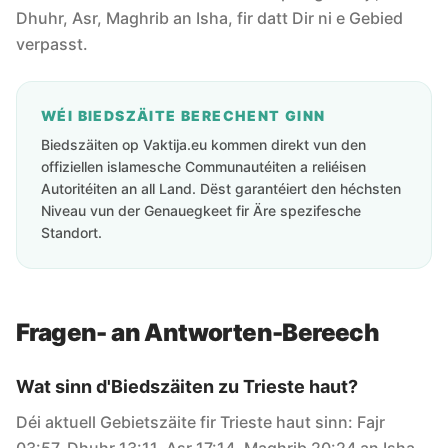
Dhuhr, Asr, Maghrib an Isha, fir datt Dir ni e Gebied
verpasst.
WÉI BIEDSZÄITE BERECHENT GINN
Biedszäiten op Vaktija.eu kommen direkt vun den
offiziellen islamesche Communautéiten a reliéisen
Autoritéiten an all Land. Dëst garantéiert den héchsten
Niveau vun der Genauegkeet fir Äre spezifesche
Standort.
Fragen- an Antworten-Bereech
Wat sinn d'Biedszäiten zu Trieste haut?
Déi aktuell Gebietszäite fir Trieste haut sinn: Fajr