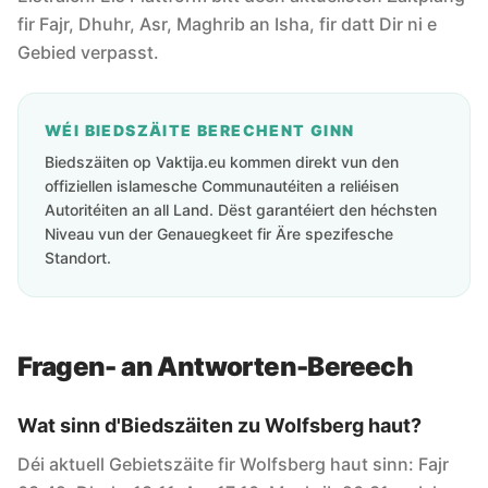
fir Fajr, Dhuhr, Asr, Maghrib an Isha, fir datt Dir ni e
Gebied verpasst.
WÉI BIEDSZÄITE BERECHENT GINN
Biedszäiten op Vaktija.eu kommen direkt vun den
offiziellen islamesche Communautéiten a reliéisen
Autoritéiten an all Land. Dëst garantéiert den héchsten
Niveau vun der Genauegkeet fir Äre spezifesche
Standort.
Fragen- an Antworten-Bereech
Wat sinn d'Biedszäiten zu Wolfsberg haut?
Déi aktuell Gebietszäite fir Wolfsberg haut sinn: Fajr