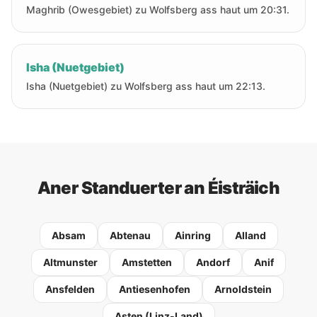
Maghrib (Owesgebiet) zu Wolfsberg ass haut um 20:31.
Isha (Nuetgebiet)
Isha (Nuetgebiet) zu Wolfsberg ass haut um 22:13.
Aner Standuerter an Éisträich
Absam
Abtenau
Ainring
Alland
Altmunster
Amstetten
Andorf
Anif
Ansfelden
Antiesenhofen
Arnoldstein
Asten (Linz-Land)