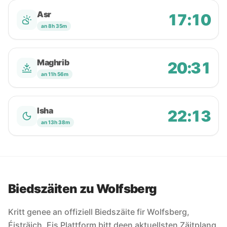
Asr
17:10
an 8h 35m
Maghrib
20:31
an 11h 56m
Isha
22:13
an 13h 38m
Biedszäiten zu Wolfsberg
Kritt genee an offiziell Biedszäite fir Wolfsberg,
Éisträich. Eis Plattform bitt deen aktuellsten Zäitplang