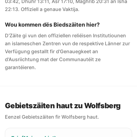
03:42, Dhuhr 13:11, Asr 17:10, Maghrib 20:31 an Isha
22:13. Offiziell a genaue Vaktija.
Wou kommen dës Biedszäiten hier?
D'Zäite gi vun den offiziellen reliéisen Institutiounen
an islameschen Zentren vun de respektive Länner zur
Verfügung gestallt fir d'Genauegkeet an
d'Ausriichtung mat der Communautéit ze
garantéieren.
Gebietszäiten haut zu Wolfsberg
Eenzel Gebietszäiten fir Wolfsberg haut.