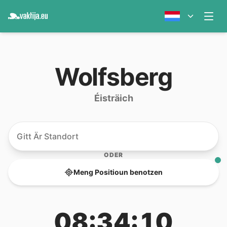
Wolfsberg
Éisträich
ODER
Meng Positioun benotzen
08:34:10