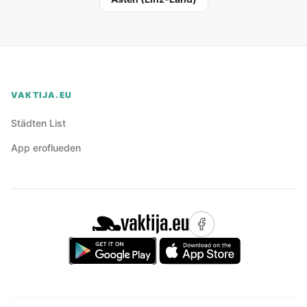
VAKTIJA.EU
Städten List
App eroflueden