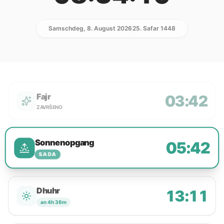
Samschdeg, 8. August 2026
25. Safar 1448
Fajr
03:42
ZAVRŠENO
Sonnenopgang
05:42
SADA
Dhuhr
13:11
an 4h 36m