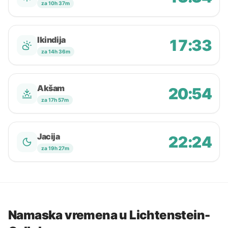
za 10h 37m
Ikindija
17:33
za 14h 36m
Akšam
20:54
za 17h 57m
Jacija
22:24
za 19h 27m
Namaska vremena u Lichtenstein-