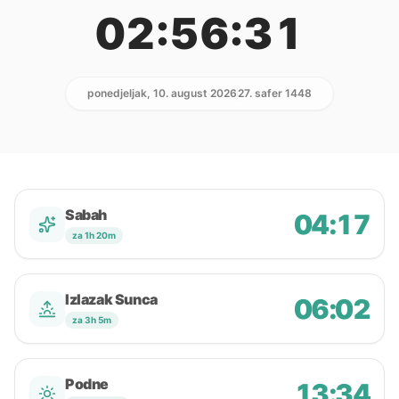
02:56:31
ponedjeljak, 10. august 2026
27. safer 1448
Sabah
04:17
za 1h 20m
Izlazak Sunca
06:02
za 3h 5m
Podne
13:34