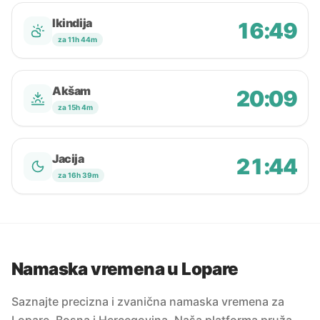
Ikindija
16:49
za 11h 44m
Akšam
20:09
za 15h 4m
Jacija
21:44
za 16h 39m
Namaska vremena u Lopare
Saznajte precizna i zvanična namaska vremena za