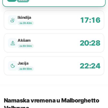
Ikindija
17:16
za 3h 42m
Akšam
20:28
za 6h 54m
Jacija
22:24
za 8h 50m
Namaska vremena u Malborghetto