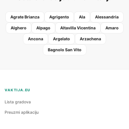
Agrate Brianza
Agrigento
Ala
Alessandria
Alghero
Alpago
Altavilla Vicentina
Amaro
Ancona
Argelato
Arzachena
Bagnolo San Vito
VAKTIJA.EU
Lista gradova
Preuzmi aplikaciju