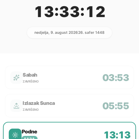
13:33:12
nedjelja, 9. august 2026
26. safer 1448
Sabah
03:53
ZAVRŠENO
Izlazak Sunca
05:55
ZAVRŠENO
Podne
13:13
SADA