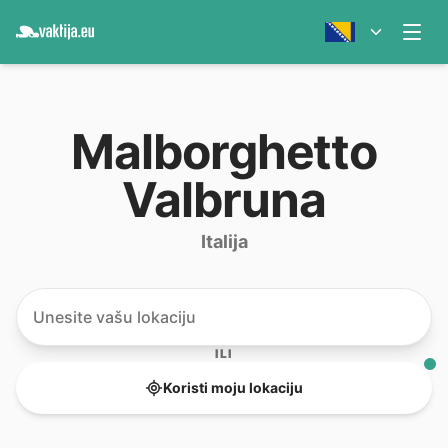
Malborghetto
Valbruna
Italija
ILI
Koristi moju lokaciju