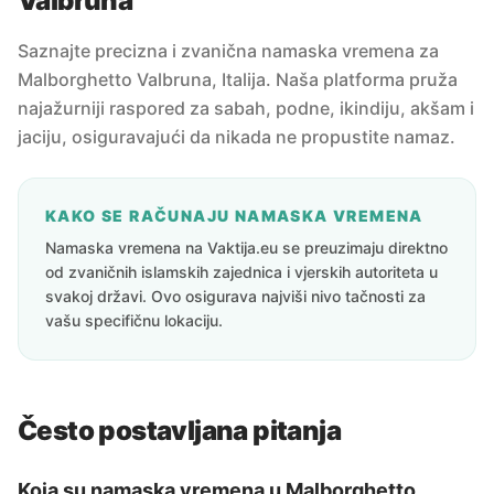
Valbruna
Saznajte precizna i zvanična namaska vremena za
Malborghetto Valbruna, Italija. Naša platforma pruža
najažurniji raspored za sabah, podne, ikindiju, akšam i
jaciju, osiguravajući da nikada ne propustite namaz.
KAKO SE RAČUNAJU NAMASKA VREMENA
Namaska vremena na Vaktija.eu se preuzimaju direktno
od zvaničnih islamskih zajednica i vjerskih autoriteta u
svakoj državi. Ovo osigurava najviši nivo tačnosti za
vašu specifičnu lokaciju.
Često postavljana pitanja
Koja su namaska vremena u Malborghetto