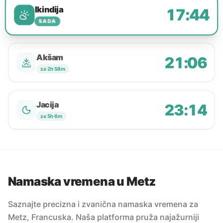
Ikindija
17:44
SADA
Akšam
21:06
za 2h 58m
Jacija
23:14
za 5h 6m
Namaska vremena u Metz
Saznajte precizna i zvanična namaska vremena za
Metz, Francuska. Naša platforma pruža najažurniji