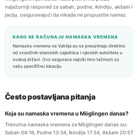
najažurniji raspored za sabah, podne, ikindiju, akšam i
jaciju, osiguravajući da nikada ne propustite namaz.
KAKO SE RAČUNAJU NAMASKA VREMENA
Namaska vremena na Vaktija.eu se preuzimaju direktno
od zvaničnih islamskih zajednica i vjerskih autoriteta u
svakoj državi. Ovo osigurava najviši nivo tačnosti za
vašu specifičnu lokaciju.
Često postavljana pitanja
Koja su namaska vremena u Möglingen danas?
Trenutna namaska vremena za Möglingen danas su:
Sabah 04:16, Podne 13:34, Ikindija 17:34, Akšam 20:57