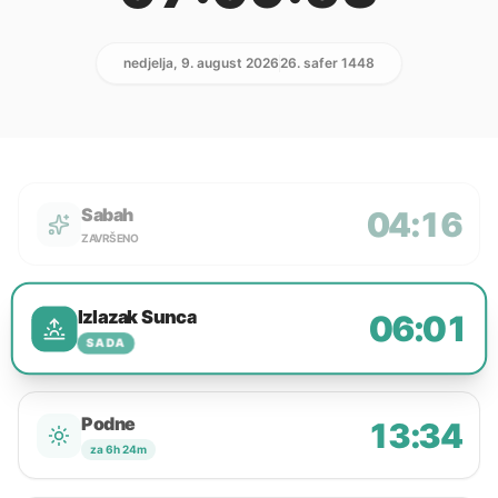
nedjelja, 9. august 2026
26. safer 1448
Sabah
04:16
ZAVRŠENO
Izlazak Sunca
06:01
SADA
Podne
13:34
za 6h 24m