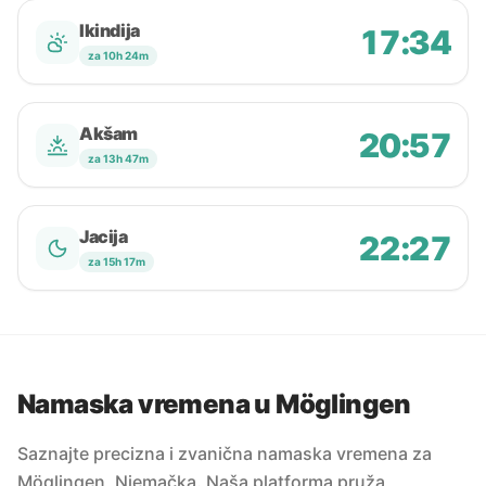
Ikindija
17:34
za 10h 24m
Akšam
20:57
za 13h 47m
Jacija
22:27
za 15h 17m
Namaska vremena u Möglingen
Saznajte precizna i zvanična namaska vremena za
Möglingen, Njemačka. Naša platforma pruža