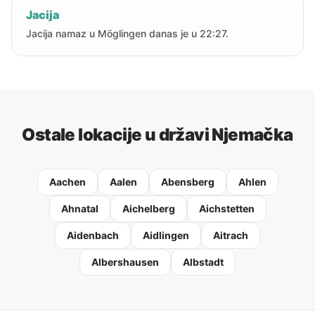
Jacija
Jacija namaz u Möglingen danas je u 22:27.
Ostale lokacije u državi Njemačka
Aachen
Aalen
Abensberg
Ahlen
Ahnatal
Aichelberg
Aichstetten
Aidenbach
Aidlingen
Aitrach
Albershausen
Albstadt