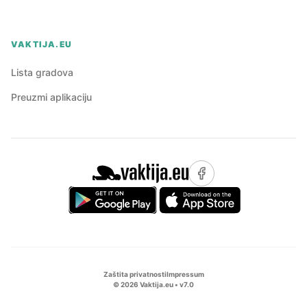
VAKTIJA.EU
Lista gradova
Preuzmi aplikaciju
Zaštita privatnosti
Impressum
©
2026
Vaktija.eu • v
7.0