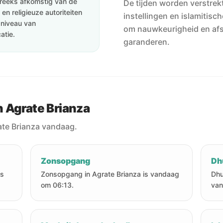
streeks afkomstig van de
De tijden worden verstrekt
en religieuze autoriteiten
instellingen en islamitisc
e niveau van
om nauwkeurigheid en af
atie.
garanderen.
 Agrate Brianza
ate Brianza vandaag.
Zonsopgang
Dh
is
Zonsopgang in Agrate Brianza is vandaag
Dhu
om 06:13.
van