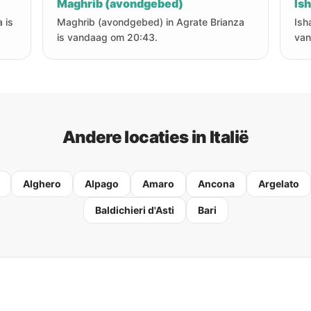
Maghrib (avondgebed)
Is
 is
Maghrib (avondgebed) in Agrate Brianza
Ish
is vandaag om 20:43.
van
Andere locaties in Italië
Alghero
Alpago
Amaro
Ancona
Argelato
Baldichieri d'Asti
Bari