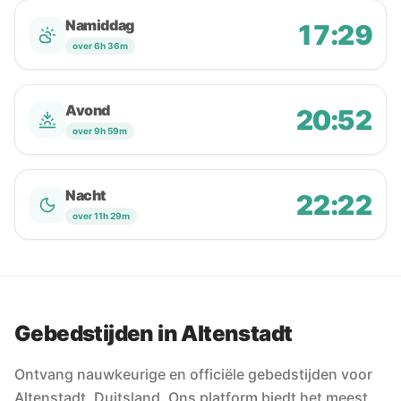
Namiddag
17:29
over 6h 36m
Avond
20:52
over 9h 59m
Nacht
22:22
over 11h 29m
Gebedstijden in Altenstadt
Ontvang nauwkeurige en officiële gebedstijden voor
Altenstadt, Duitsland. Ons platform biedt het meest