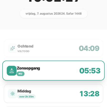
vrijdag, 7. augustus 2026
24. Safar 1448
Ochtend
04:09
VOLTOOID
Zonsopgang
05:53
NU
Middag
13:28
over 2h 35m