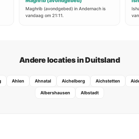
Maghrib (avondgebed)
Is
Maghrib (avondgebed) in Andernach is
Ish
vandaag om 21:11.
van
Andere locaties in Duitsland
g
Ahlen
Ahnatal
Aichelberg
Aichstetten
Aid
Albershausen
Albstadt