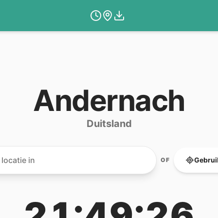
Andernach
Duitsland
Gebruik
OF
21:49:26