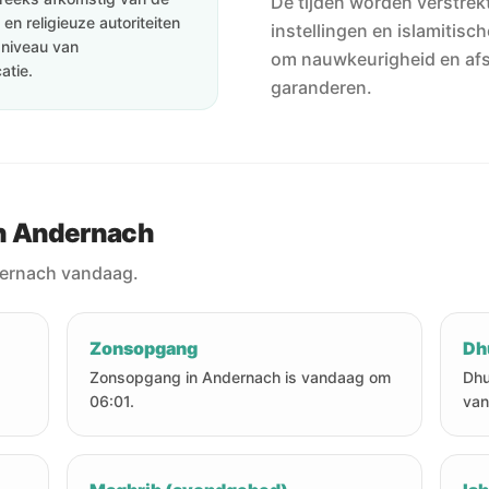
De tijden worden verstrekt
en religieuze autoriteiten
instellingen en islamitisc
e niveau van
om nauwkeurigheid en af
atie.
garanderen.
in Andernach
dernach vandaag.
Zonsopgang
Dh
Zonsopgang in Andernach is vandaag om
Dhu
06:01.
van