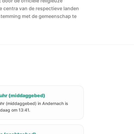
 door de officiële religieuze
he centra van de respectieve landen
stemming met de gemeenschap te
uhr (middaggebed)
hr (middaggebed) in Andernach is
daag om 13:41.