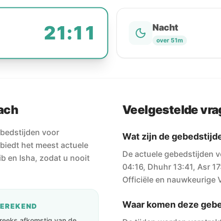
21:11
Nacht
over 51m
ach
Veelgestelde vr
bedstijden voor
Wat zijn de gebedstij
biedt het meest actuele
De actuele gebedstijden v
b en Isha, zodat u nooit
04:16, Dhuhr 13:41, Asr 17
Officiële en nauwkeurige V
Waar komen deze gebe
BEREKEND
streeks afkomstig van de