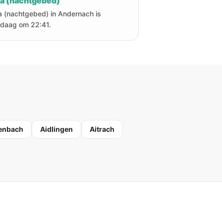
ha (nachtgebed)
a (nachtgebed) in Andernach is
daag om 22:41.
enbach
Aidlingen
Aitrach