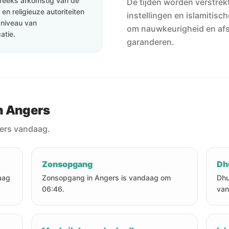
streeks afkomstig van de
De tijden worden verstrekt
en religieuze autoriteiten
instellingen en islamitisc
e niveau van
om nauwkeurigheid en af
atie.
garanderen.
n Angers
gers vandaag.
Zonsopgang
Dh
aag
Zonsopgang in Angers is vandaag om
Dhu
06:46.
van