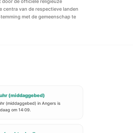
 door de officiële religieuze
he centra van de respectieve landen
stemming met de gemeenschap te
uhr (middaggebed)
hr (middaggebed) in Angers is
daag om 14:09.