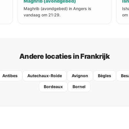
Maghrib (avondgebed)
Is
Maghrib (avondgebed) in Angers is
Ish
vandaag om 21:29.
om 
Andere locaties in Frankrijk
Antibes
Autechaux-Roide
Avignon
Bègles
Bes
Bordeaux
Bornel