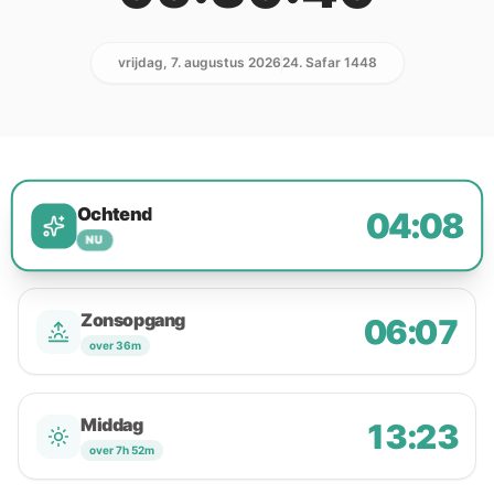
vrijdag, 7. augustus 2026
24. Safar 1448
Ochtend
04:08
NU
Zonsopgang
06:07
over 36m
Middag
13:23
over 7h 52m