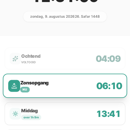
zondag, 9. augustus 2026
26. Safar 1448
Ochtend
04:09
VOLTOOID
Zonsopgang
06:10
NU
Middag
13:41
over 1h 9m