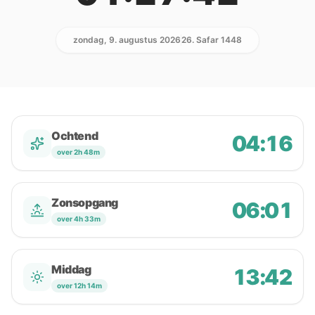
zondag, 9. augustus 2026
26. Safar 1448
Ochtend
04:16
over 2h 48m
Zonsopgang
06:01
over 4h 33m
Middag
13:42
over 12h 14m