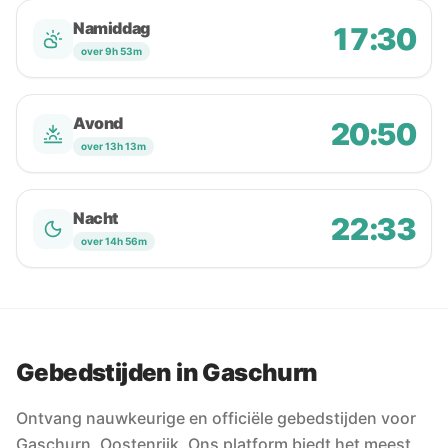
Namiddag
17:30
over 9h 53m
Avond
20:50
over 13h 13m
Nacht
22:33
over 14h 56m
Gebedstijden in Gaschurn
Ontvang nauwkeurige en officiële gebedstijden voor
Gaschurn, Oostenrijk. Ons platform biedt het meest