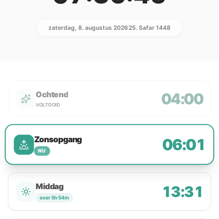
zaterdag, 8. augustus 2026
25. Safar 1448
Ochtend
04:00
VOLTOOID
Zonsopgang
06:01
NU
Middag
13:31
over 5h 54m