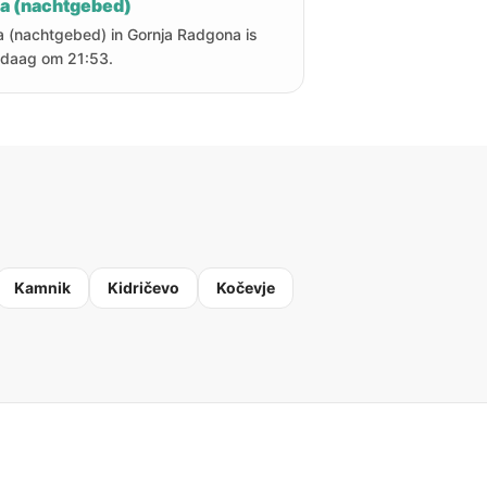
ha (nachtgebed)
a (nachtgebed) in Gornja Radgona is
daag om 21:53.
Kamnik
Kidričevo
Kočevje