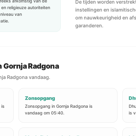
streeks afkomstig van de
De tijden worden verstrekt
en religieuze autoriteiten
instellingen en islamitisc
e niveau van
om nauwkeurigheid en af
atie.
garanderen.
n Gornja Radgona
rnja Radgona vandaag.
Zonsopgang
Dh
 is
Zonsopgang in Gornja Radgona is
Dhu
vandaag om 05:40.
is 