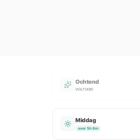
Ochtend
VOLTOOID
Middag
over 5h 6m