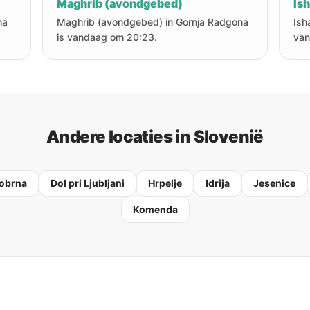
Maghrib (avondgebed)
Is
na
Maghrib (avondgebed) in Gornja Radgona
Ish
is vandaag om 20:23.
van
Andere locaties in Slovenië
obrna
Dol pri Ljubljani
Hrpelje
Idrija
Jesenice
Komenda