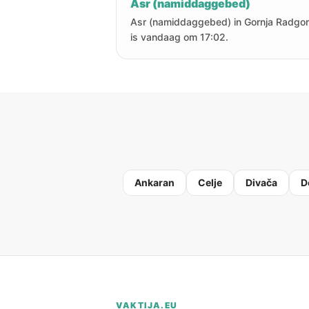
Asr (namiddaggebed)
Asr (namiddaggebed) in Gornja Radgo
is vandaag om 17:02.
Ankaran
Celje
Divača
D
VAKTIJA.EU