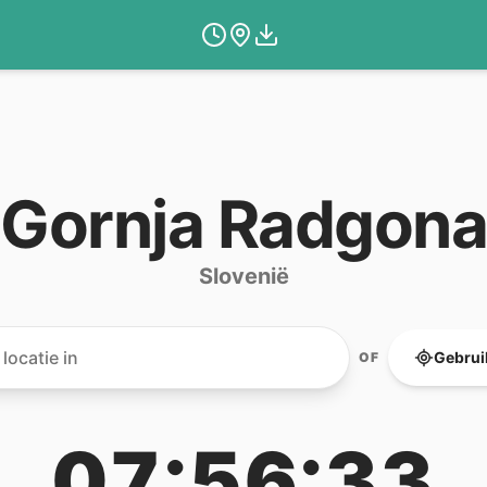
Gornja Radgona
Slovenië
Gebruik
OF
07:56:33