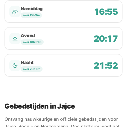
Namiddag
16:55
over 15h 9m
Avond
20:17
over 18h 31m
Nacht
21:52
over 20h 6m
Gebedstijden in Jajce
Ontvang nauwkeurige en officiële gebedstijden voor
Jajce, Bosnië en Herzegovina. Ons platform biedt het