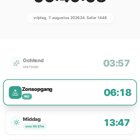
vrijdag, 7. augustus 2026
24. Safar 1448
Ochtend
03:57
VOLTOOID
Zonsopgang
06:18
NU
Middag
13:47
over 6h 57m