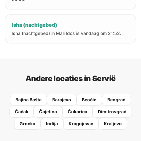
Isha (nachtgebed)
Isha (nachtgebed) in Mali Idos is vandaag om 21:52.
Andere locaties in Servië
Bajina Bašta
Barajevo
Beočin
Beograd
Čačak
Čajetina
Čukarica
Dimitrovgrad
Grocka
Indija
Kragujevac
Kraljevo