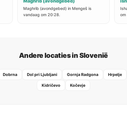
Maghrib (avondgebed)
Is
Maghrib (avondgebed) in Mengeš is
Ish
vandaag om 20:28.
om 
Andere locaties in Slovenië
Dobrna
Dol pri Ljubljani
Gornja Radgona
Hrpelje
Kidričevo
Kočevje