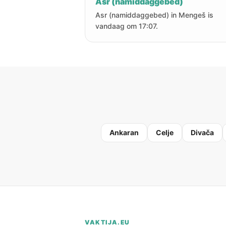
Asr (namiddaggebed)
Asr (namiddaggebed) in Mengeš is
vandaag om 17:07.
Ankaran
Celje
Divača
VAKTIJA.EU