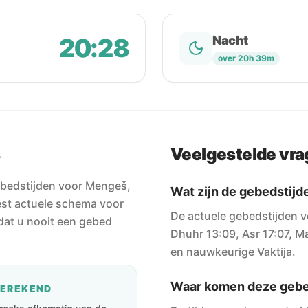
20:28
Nacht
over 20h 39m
š
Veelgestelde vr
ebedstijden voor Mengeš,
Wat zijn de gebedstij
est actuele schema voor
De actuele gebedstijden v
odat u nooit een gebed
Dhuhr 13:09, Asr 17:07, Ma
en nauwkeurige Vaktija.
Waar komen deze gebe
BEREKEND