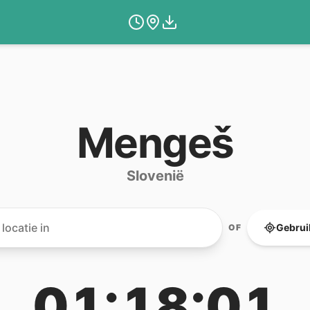
Mengeš
Slovenië
Gebruik
OF
01:18:01