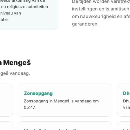
streeks afkomstig van de
De tijden worden verstrekt
en religieuze autoriteiten
instellingen en islamitisc
e niveau van
om nauwkeurigheid en af
atie.
garanderen.
in Mengeš
ngeš vandaag.
Zonsopgang
Dh
Zonsopgang in Mengeš is vandaag om
Dhu
05:47.
van