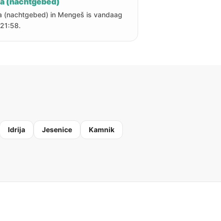
ha (nachtgebed)
a (nachtgebed) in Mengeš is vandaag
21:58.
Idrija
Jesenice
Kamnik