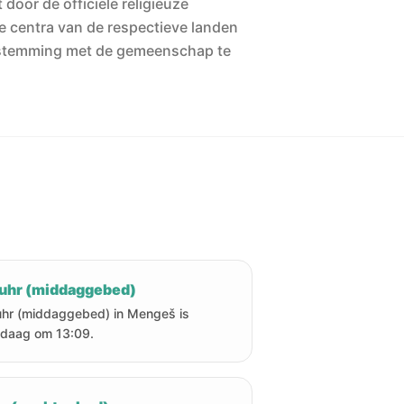
 door de officiële religieuze
he centra van de respectieve landen
stemming met de gemeenschap te
uhr (middaggebed)
hr (middaggebed) in Mengeš is
daag om 13:09.